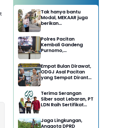
Tak hanya bantu
t
Modal, MEKAAR juga
berikan
Pendampingan Usaha
untuk Ibu-ibu, Bantu
Polres Pacitan
Dapur Tetap Ngebul
Kembali Gandeng
Purnomo,
Berangkatkan 3 ODGJ
Menahun untuk
Empat Bulan Dirawat,
Rehabilitasi
ODGJ Asal Pacitan
yang Sempat Dirantai
Kini Dipulangkan
Terima Serangan
Siber saat Lebaran, PT
LDN Raih Sertifikat
Keamanan Siber dari
BSSN, Satu-satunya di
Jaga Lingkungan,
Karesidenan Madiun
Anggota DPRD
Raya