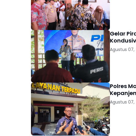
Gelar Pi
Kondusiv
Agustus 07,
Polres M
Kepanjen
Agustus 07,