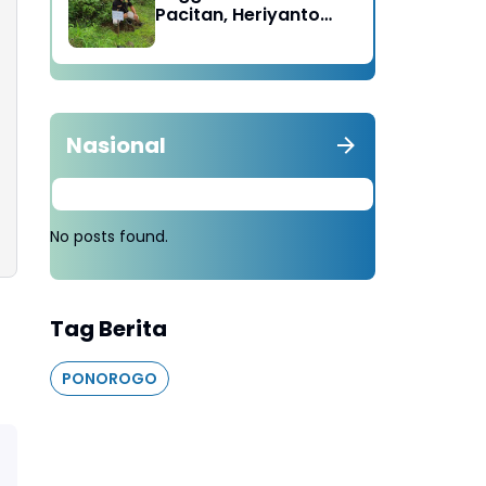
Pacitan, Heriyanto
Minta Masyarakat
Tebang 100 Pohon
diganti Tanam 1000
Pohon
Nasional
No posts found.
Tag Berita
PONOROGO