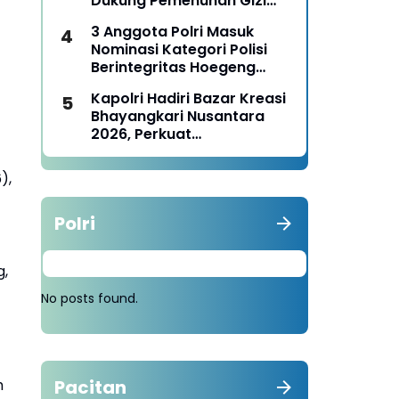
Dukung Pemenuhan Gizi
Nasional
3 Anggota Polri Masuk
Nominasi Kategori Polisi
Berintegritas Hoegeng
Awards 2026
Kapolri Hadiri Bazar Kreasi
Bhayangkari Nusantara
2026, Perkuat
Pemberdayaan UMKM dan
Budaya Lokal
),
Polri
g,
No posts found.
h
Pacitan