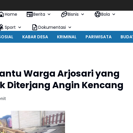
Home
Berita
Bisnis
Bola
Sport
Dokumentasi
SOSIAL
KABAR DESA
KRIMINAL
PARIWISATA
BUDA
Bantu Warga Arjosari yang
 Diterjang Angin Kencang
nit