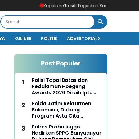
Kapolres Gresik Tegaskan Komitmen Polri Dukung Pend
YA
KULINER
POLITIK
ADVERTORIAL
BISNIS
EKO
Post Populer
Polisi Tapal Batas dan
Pedalaman Hoegeng
Awards 2026 Diraih Iptu
Motalip Litiloly, Bukti
Polda Jatim Rekrutmen
Pengabdian Humanis di
Bakomsus, Dukung
Nduga
Program Asta Cita
Presiden RI
Polres Probolinggo
Hadirkan SPPG Banyuanyar