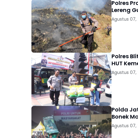
Polres P
Lereng 
Agustus 07,
Polres B
HUT Keme
Agustus 07,
Polda Jat
Bonek Ma
Agustus 07,