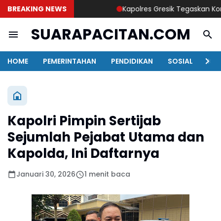
BREAKING NEWS
Kapolres Gresik Tegaskan Komitme
SUARAPACITAN.COM
HOME
PEMERINTAHAN
PENDIDIKAN
SOSIAL
KAB
Kapolri Pimpin Sertijab
Sejumlah Pejabat Utama dan
Kapolda, Ini Daftarnya
Januari 30, 2026
1 menit baca