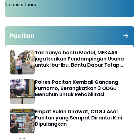
No posts found.
Pacitan
Tak hanya bantu Modal, MEKAAR
juga berikan Pendampingan Usaha
untuk Ibu-ibu, Bantu Dapur Tetap
Ngebul
Polres Pacitan Kembali Gandeng
Purnomo, Berangkatkan 3 ODGJ
Menahun untuk Rehabilitasi
Empat Bulan Dirawat, ODGJ Asal
Pacitan yang Sempat Dirantai Kini
Dipulangkan