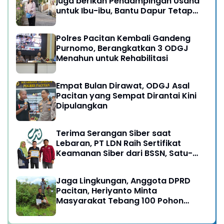
juga berikan Pendampingan Usaha
untuk Ibu-ibu, Bantu Dapur Tetap
Ngebul
Polres Pacitan Kembali Gandeng
Purnomo, Berangkatkan 3 ODGJ
Menahun untuk Rehabilitasi
Empat Bulan Dirawat, ODGJ Asal
Pacitan yang Sempat Dirantai Kini
Dipulangkan
Terima Serangan Siber saat
Lebaran, PT LDN Raih Sertifikat
Keamanan Siber dari BSSN, Satu-
satunya di Karesidenan Madiun
Raya
Jaga Lingkungan, Anggota DPRD
Pacitan, Heriyanto Minta
Masyarakat Tebang 100 Pohon
diganti Tanam 1000 Pohon