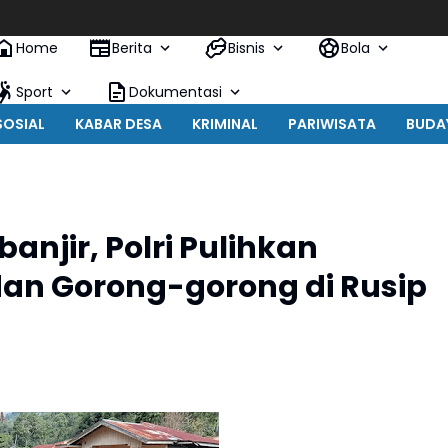
Home
Berita
Bisnis
Bola
Sport
Dokumentasi
SOSIAL
KABAR DESA
KRIMINAL
PARIWISATA
BUDA
njir, Polri Pulihkan
an Gorong-gorong di Rusip