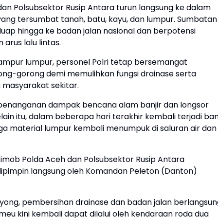
dan Polsubsektor Rusip Antara turun langsung ke dalam
 yang tersumbat tanah, batu, kayu, dan lumpur. Sumbatan
ap hingga ke badan jalan nasional dan berpotensi
rus lalu lintas.
campur lumpur, personel Polri tetap bersemangat
ng-gorong demi memulihkan fungsi drainase serta
masyarakat sekitar.
t penanganan dampak bencana alam banjir dan longsor
ain itu, dalam beberapa hari terakhir kembali terjadi banj
ngga material lumpur kembali menumpuk di saluran air dan
imob Polda Aceh dan Polsubsektor Rusip Antara
dipimpin langsung oleh Komandan Peleton (Danton)
yong, pembersihan drainase dan badan jalan berlangsun
eu kini kembali dapat dilalui oleh kendaraan roda dua