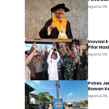
Agustus 06,
Inovasi E
Pilar Nas
Agustus 06,
Polres J
Rawan K
Agustus 06,