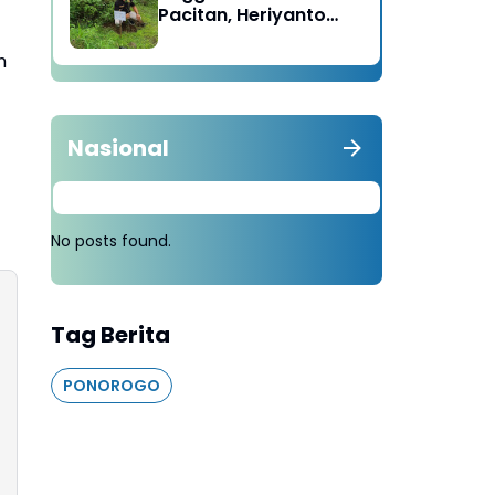
Pacitan, Heriyanto
Minta Masyarakat
Tebang 100 Pohon
m
diganti Tanam 1000
Pohon
Nasional
No posts found.
Tag Berita
PONOROGO