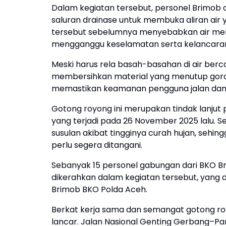
Dalam kegiatan tersebut, personel Brimob 
saluran drainase untuk membuka aliran air
tersebut sebelumnya menyebabkan air melu
mengganggu keselamatan serta kelancaran a
Meski harus rela basah-basahan di air ber
membersihkan material yang menutup goro
memastikan keamanan pengguna jalan dan 
Gotong royong ini merupakan tindak lanju
yang terjadi pada 26 November 2025 lalu. Sel
susulan akibat tingginya curah hujan, sehi
perlu segera ditangani.
Sebanyak 15 personel gabungan dari BKO Br
dikerahkan dalam kegiatan tersebut, yang 
Brimob BKO Polda Aceh.
Berkat kerja sama dan semangat gotong ro
lancar. Jalan Nasional Genting Gerbang–Pam