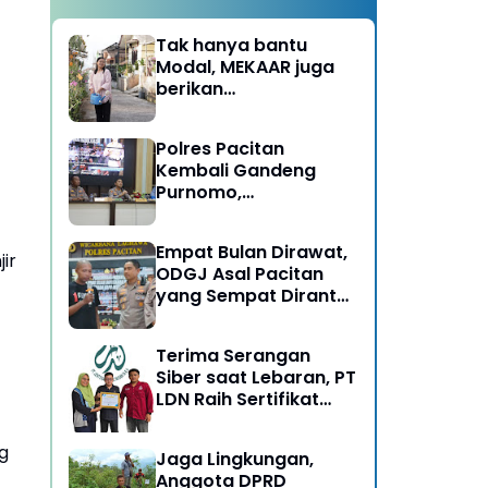
Tak hanya bantu
Modal, MEKAAR juga
berikan
Pendampingan Usaha
untuk Ibu-ibu, Bantu
Polres Pacitan
Dapur Tetap Ngebul
Kembali Gandeng
Purnomo,
Berangkatkan 3 ODGJ
Menahun untuk
Empat Bulan Dirawat,
Rehabilitasi
ir
ODGJ Asal Pacitan
yang Sempat Dirantai
Kini Dipulangkan
Terima Serangan
Siber saat Lebaran, PT
LDN Raih Sertifikat
Keamanan Siber dari
BSSN, Satu-satunya di
g
Jaga Lingkungan,
Karesidenan Madiun
Anggota DPRD
Raya