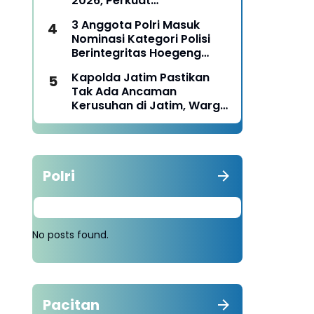
2026, Perkuat
Pemberdayaan UMKM dan
3 Anggota Polri Masuk
Budaya Lokal
Nominasi Kategori Polisi
Berintegritas Hoegeng
Awards 2026
Kapolda Jatim Pastikan
Tak Ada Ancaman
Kerusuhan di Jatim, Warga
Diminta Tak Percaya Hoaks
Polri
No posts found.
Pacitan