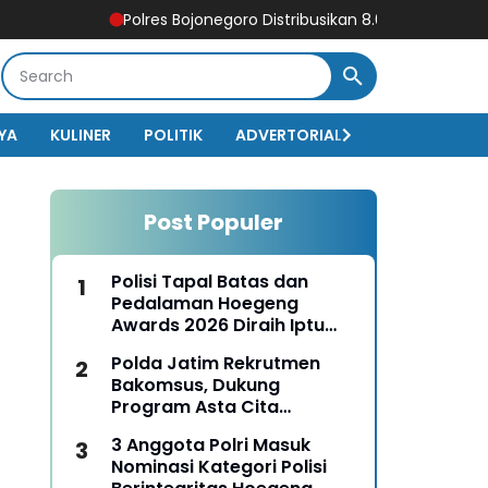
Polres Bojonegoro Distribusikan 8.000 Liter Air Bersih un
YA
KULINER
POLITIK
ADVERTORIAL
BISNIS
EKO
Post Populer
Polisi Tapal Batas dan
Pedalaman Hoegeng
Awards 2026 Diraih Iptu
Motalip Litiloly, Bukti
Polda Jatim Rekrutmen
Pengabdian Humanis di
Bakomsus, Dukung
Nduga
Program Asta Cita
Presiden RI
3 Anggota Polri Masuk
Nominasi Kategori Polisi