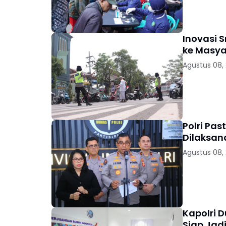
Inovasi 
ke Masya
Agustus 08,
Polri Pas
Dilaksan
Agustus 08,
Kapolri 
Siap Jad