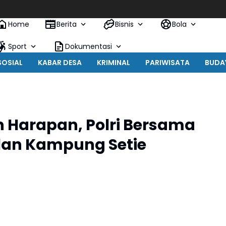
Home
Berita
Bisnis
Bola
Sport
Dokumentasi
SOSIAL
KABAR DESA
KRIMINAL
PARIWISATA
BUDA
 Harapan, Polri Bersama
lan Kampung Setie