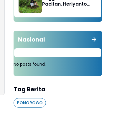
Pacitan, Heriyanto
Minta Masyarakat
Tebang 100 Pohon
diganti Tanam 1000
Pohon
Nasional
No posts found.
Tag Berita
PONOROGO