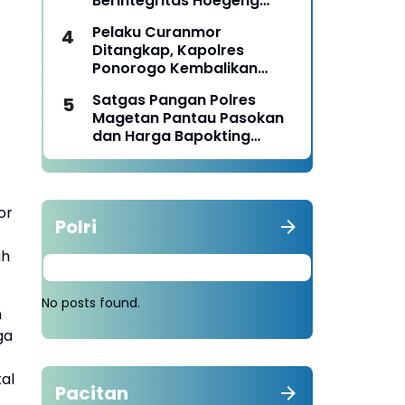
Berintegritas Hoegeng
Awards 2026
Pelaku Curanmor
Ditangkap, Kapolres
Ponorogo Kembalikan
Motor Milik Korban
Satgas Pangan Polres
Magetan Pantau Pasokan
dan Harga Bapokting
Pascalebaran
or
Polri
ah
No posts found.
h
ga
al
Pacitan