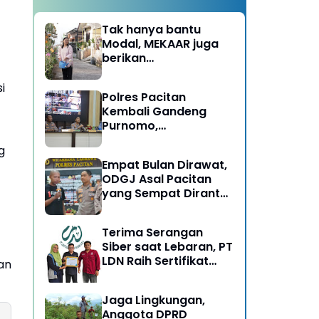
Tak hanya bantu
Modal, MEKAAR juga
berikan
Pendampingan Usaha
untuk Ibu-ibu, Bantu
i
Polres Pacitan
Dapur Tetap Ngebul
Kembali Gandeng
Purnomo,
Berangkatkan 3 ODGJ
g
Menahun untuk
Empat Bulan Dirawat,
Rehabilitasi
ODGJ Asal Pacitan
yang Sempat Dirantai
Kini Dipulangkan
Terima Serangan
Siber saat Lebaran, PT
LDN Raih Sertifikat
an
Keamanan Siber dari
BSSN, Satu-satunya di
Jaga Lingkungan,
Karesidenan Madiun
Anggota DPRD
Raya