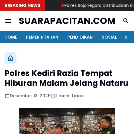
BREAKING NEWS
Polres Bojonegoro Distribusikan 8.000 
SUARAPACITAN.COM
HOME
PEMERINTAHAN
PENDIDIKAN
SOSIAL
KAB
Polres Kediri Razia Tempat
Hiburan Malam Jelang Nataru
Desember 13, 2025
1 menit baca