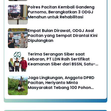
Polres Pacitan Kembali Gandeng
Purnomo, Berangkatkan 3 ODGJ
Menahun untuk Rehabilitasi
Empat Bulan Dirawat, ODGJ Asal
Pacitan yang Sempat Dirantai Kini
Dipulangkan
Terima Serangan Siber saat
Lebaran, PT LDN Raih Sertifikat
Keamanan Siber dari BSSN, Satu-
satunya di Karesidenan Madiun
Raya
Jaga Lingkungan, Anggota DPRD
Pacitan, Heriyanto Minta
Masyarakat Tebang 100 Pohon
diganti Tanam 1000 Pohon