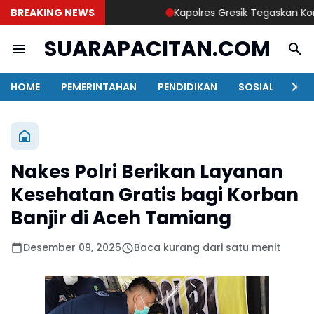
BREAKING NEWS
Kapolres Gresik Tegaskan Komitm
SUARAPACITAN.COM
HOME
PEMERINTAHAN
PENDIDIKAN
SOSIAL
KAB
Nakes Polri Berikan Layanan
Kesehatan Gratis bagi Korban
Banjir di Aceh Tamiang
Desember 09, 2025
Baca kurang dari satu menit