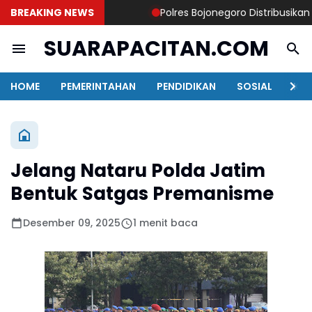
BREAKING NEWS
Polres Bojonegoro Distribusikan 8.00
SUARAPACITAN.COM
HOME
PEMERINTAHAN
PENDIDIKAN
SOSIAL
KAB
Jelang Nataru Polda Jatim
Bentuk Satgas Premanisme
Desember 09, 2025
1 menit baca