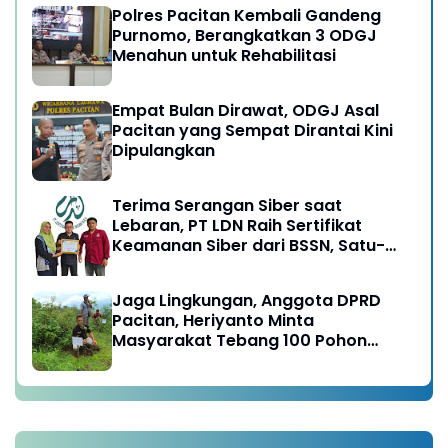
Polres Pacitan Kembali Gandeng
Purnomo, Berangkatkan 3 ODGJ
Menahun untuk Rehabilitasi
Empat Bulan Dirawat, ODGJ Asal
Pacitan yang Sempat Dirantai Kini
Dipulangkan
Terima Serangan Siber saat
Lebaran, PT LDN Raih Sertifikat
Keamanan Siber dari BSSN, Satu-
satunya di Karesidenan Madiun
Raya
Jaga Lingkungan, Anggota DPRD
Pacitan, Heriyanto Minta
Masyarakat Tebang 100 Pohon
diganti Tanam 1000 Pohon