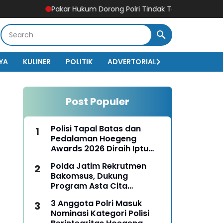
Pakar Hukum Dorong Polri Tindak Tegas Konten Medsos ya
YA
KULINER
POLITIK
ADVERTORIAL
BISNIS
EKO
Post Populer
Polisi Tapal Batas dan
Pedalaman Hoegeng
Awards 2026 Diraih Iptu
Motalip Litiloly, Bukti
Polda Jatim Rekrutmen
Pengabdian Humanis di
Bakomsus, Dukung
Nduga
Program Asta Cita
Presiden RI
3 Anggota Polri Masuk
Nominasi Kategori Polisi