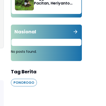
Pacitan, Heriyanto
Minta Masyarakat
Tebang 100 Pohon
diganti Tanam 1000
Pohon
Nasional
No posts found.
Tag Berita
PONOROGO