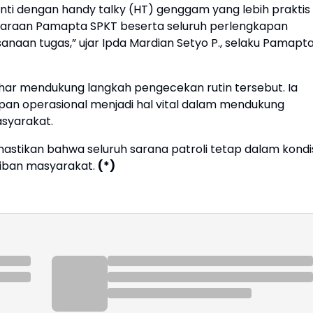
anti dengan handy talky (HT) genggam yang lebih praktis
daraan Pamapta SPKT beserta seluruh perlengkapan
aan tugas,” ujar Ipda Mardian Setyo P., selaku Pamapta
har mendukung langkah pengecekan rutin tersebut. Ia
pan operasional menjadi hal vital dalam mendukung
asyarakat.
astikan bahwa seluruh sarana patroli tetap dalam kondi
iban masyarakat.
(*)