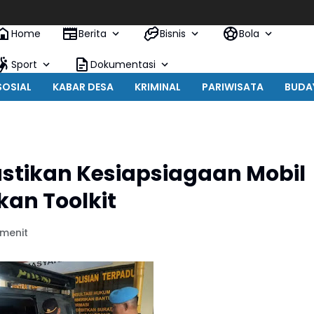
Home
Berita
Bisnis
Bola
Sport
Dokumentasi
SOSIAL
KABAR DESA
KRIMINAL
PARIWISATA
BUDA
astikan Kesiapsiagaan Mobil
kan Toolkit
 menit