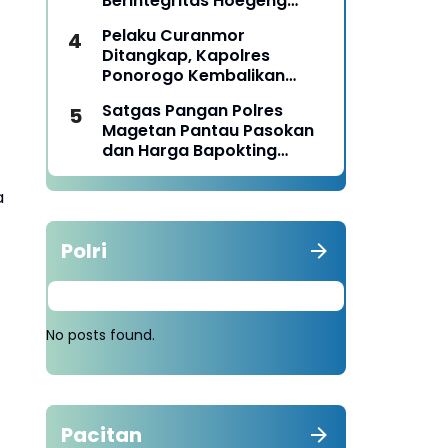
Berintegritas Hoegeng
Awards 2026
Pelaku Curanmor
Ditangkap, Kapolres
Ponorogo Kembalikan
Motor Milik Korban
Satgas Pangan Polres
Magetan Pantau Pasokan
dan Harga Bapokting
Pascalebaran
a
Polri
No posts found.
Pacitan