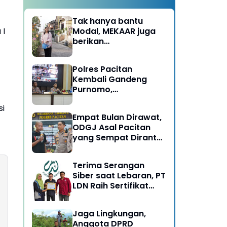
Tak hanya bantu
 I
Modal, MEKAAR juga
berikan
Pendampingan Usaha
untuk Ibu-ibu, Bantu
Polres Pacitan
Dapur Tetap Ngebul
Kembali Gandeng
Purnomo,
Berangkatkan 3 ODGJ
si
Menahun untuk
Empat Bulan Dirawat,
Rehabilitasi
ODGJ Asal Pacitan
yang Sempat Dirantai
Kini Dipulangkan
Terima Serangan
Siber saat Lebaran, PT
LDN Raih Sertifikat
Keamanan Siber dari
BSSN, Satu-satunya di
Jaga Lingkungan,
Karesidenan Madiun
Anggota DPRD
Raya