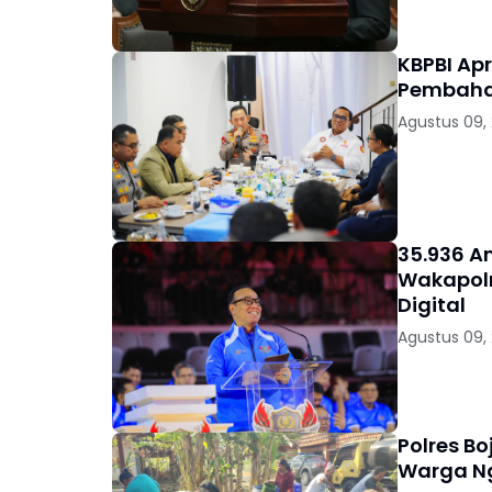
KBPBI Ap
Pembaha
Agustus 09,
35.936 A
Wakapolr
Digital
Agustus 09,
Polres Bo
Warga 