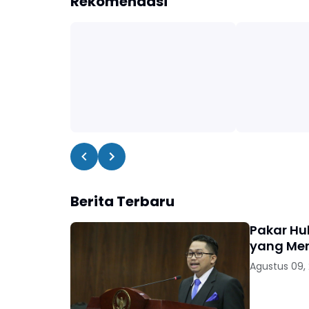
Rekomendasi
Berita Terbaru
Pakar Hu
yang Me
Agustus 09,