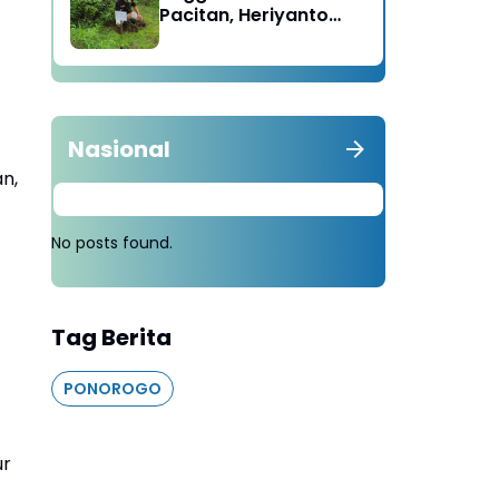
Pacitan, Heriyanto
Minta Masyarakat
Tebang 100 Pohon
diganti Tanam 1000
Pohon
Nasional
n,
No posts found.
Tag Berita
PONOROGO
ur