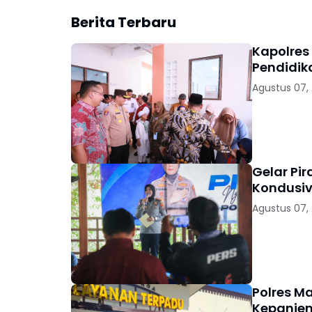
Berita Terbaru
Kapolres
Pendidik
Agustus 07,
Gelar Pi
Kondusiv
Agustus 07,
Polres M
Kepanjen