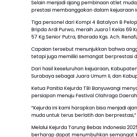
Selain menjadi ajang pembinaan atlet muda,
prestasi membanggakan dalam kejuaraan in
Tiga personel dari Kompi 4 Batalyon B Pelop
Bripda Ardi Purwo, meraih Juara 1 Kelas 69 K
57 Kg Senior Putra, Bharada Kgs. Ach. Renafi
Capaian tersebut menunjukkan bahwa angg
tetapi juga memiliki semangat berprestasi d
Dari hasil keseluruhan kejuaraan, Kabupate
Surabaya sebagai Juara Umum II, dan Kabu
Ketua Panitia Kejurda TBI Banyuwangi menya
persiapan menuju Festival Olahraga Daera
“Kejurda ini kami harapkan bisa menjadi aja
muda untuk terus berlatih dan berprestasi,” 
Melalui Kejurda Tarung Bebas Indonesia 2025
berharap dapat menumbuhkan semangat komp