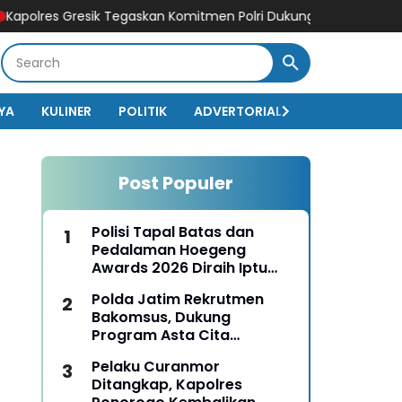
 Gresik Tegaskan Komitmen Polri Dukung Pendidikan Berkualitas
YA
KULINER
POLITIK
ADVERTORIAL
BISNIS
EKO
Post Populer
Polisi Tapal Batas dan
Pedalaman Hoegeng
Awards 2026 Diraih Iptu
Motalip Litiloly, Bukti
Polda Jatim Rekrutmen
Pengabdian Humanis di
Bakomsus, Dukung
Nduga
Program Asta Cita
Presiden RI
Pelaku Curanmor
Ditangkap, Kapolres