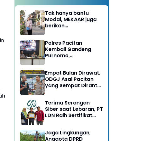
Tak hanya bantu
Modal, MEKAAR juga
berikan
Pendampingan Usaha
untuk Ibu-ibu, Bantu
in
Polres Pacitan
Dapur Tetap Ngebul
Kembali Gandeng
Purnomo,
Berangkatkan 3 ODGJ
Menahun untuk
Empat Bulan Dirawat,
Rehabilitasi
ODGJ Asal Pacitan
yang Sempat Dirantai
h
Kini Dipulangkan
ah
Terima Serangan
Siber saat Lebaran, PT
LDN Raih Sertifikat
Keamanan Siber dari
BSSN, Satu-satunya di
Jaga Lingkungan,
Karesidenan Madiun
Anggota DPRD
Raya