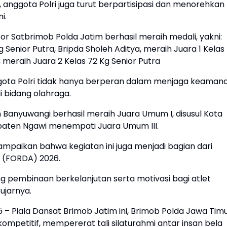
 anggota Polri juga turut berpartisipasi dan menorehkan
i.
or Satbrimob Polda Jatim berhasil meraih medali, yakni:
g Senior Putra, Bripda Sholeh Aditya, meraih Juara 1 Kelas
, meraih Juara 2 Kelas 72 Kg Senior Putra
ota Polri tidak hanya berperan dalam menjaga keamana
i bidang olahraga.
n Banyuwangi berhasil meraih Juara Umum I, disusul Kota
paten Ngawi menempati Juara Umum III.
mpaikan bahwa kegiatan ini juga menjadi bagian dari
h (FORDA) 2026.
ng pembinaan berkelanjutan serta motivasi bagi atlet
ujarnya.
 – Piala Dansat Brimob Jatim ini, Brimob Polda Jawa Tim
etitif, mempererat tali silaturahmi antar insan bela