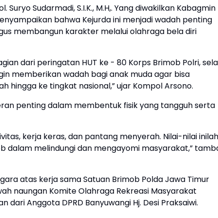
 Suryo Sudarmadi, S.I.K., M.H,. Yang diwakilkan Kabagmin
nyampaikan bahwa Kejurda ini menjadi wadah penting
igus membangun karakter melalui olahraga bela diri
gian dari peringatan HUT ke - 80 Korps Brimob Polri, sela
ingin memberikan wadah bagi anak muda agar bisa
hingga ke tingkat nasional,” ujar Kompol Arsono.
ran penting dalam membentuk fisik yang tangguh serta
vitas, kerja keras, dan pantang menyerah. Nilai-nilai inila
ob dalam melindungi dan mengayomi masyarakat,” tamb
nggara atas kerja sama Satuan Brimob Polda Jawa Timur
awah naungan Komite Olahraga Rekreasi Masyarakat
n dari Anggota DPRD Banyuwangi Hj. Desi Praksaiwi.