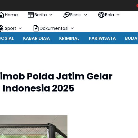
Kapolres
Home
Berita
Bisnis
Bola
Sport
Dokumentasi
SOSIAL
KABAR DESA
KRIMINAL
PARIWISATA
BUDA
rimob Polda Jatim Gelar
 Indonesia 2025