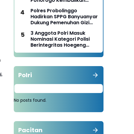
Ponorogo Kembalikan
Motor Milik Korban
Polres Probolinggo
Hadirkan SPPG Banyuanyar
Dukung Pemenuhan Gizi
Nasional
3 Anggota Polri Masuk
Nominasi Kategori Polisi
Berintegritas Hoegeng
Awards 2026
n
,
Polri
No posts found.
Pacitan