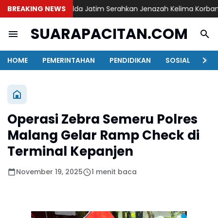
BREAKING NEWS
DVI Polda Jatim Serahkan Jenazah Kelima Korban KM M
SUARAPACITAN.COM
HOME
PEMERINTAHAN
PENDIDIKAN
SOSIAL
KAB
Operasi Zebra Semeru Polres
Malang Gelar Ramp Check di
Terminal Kepanjen
November 19, 2025
1 menit baca