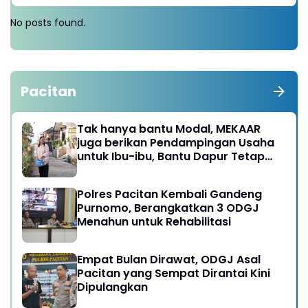
No posts found.
Pacitan
Tak hanya bantu Modal, MEKAAR
juga berikan Pendampingan Usaha
untuk Ibu-ibu, Bantu Dapur Tetap
Ngebul
Polres Pacitan Kembali Gandeng
Purnomo, Berangkatkan 3 ODGJ
Menahun untuk Rehabilitasi
Empat Bulan Dirawat, ODGJ Asal
Pacitan yang Sempat Dirantai Kini
Dipulangkan