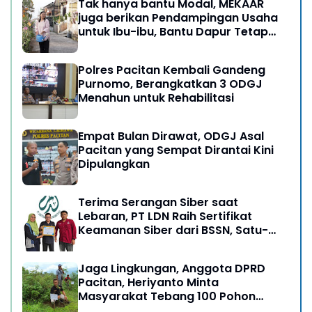
Tak hanya bantu Modal, MEKAAR
juga berikan Pendampingan Usaha
untuk Ibu-ibu, Bantu Dapur Tetap
Ngebul
Polres Pacitan Kembali Gandeng
Purnomo, Berangkatkan 3 ODGJ
Menahun untuk Rehabilitasi
Empat Bulan Dirawat, ODGJ Asal
Pacitan yang Sempat Dirantai Kini
Dipulangkan
Terima Serangan Siber saat
Lebaran, PT LDN Raih Sertifikat
Keamanan Siber dari BSSN, Satu-
satunya di Karesidenan Madiun
Raya
Jaga Lingkungan, Anggota DPRD
Pacitan, Heriyanto Minta
Masyarakat Tebang 100 Pohon
diganti Tanam 1000 Pohon