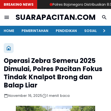
BREAKING NEWS
Polres Bojonegoro Distribusikan 8.000 L
SUARAPACITAN.COM
HOME
PEMERINTAHAN
PENDIDIKAN
SOSIAL
KAB
Operasi Zebra Semeru 2025
Dimulai, Polres Pacitan Fokus
Tindak Knalpot Brong dan
Balap Liar
November 16, 2025
1 menit baca