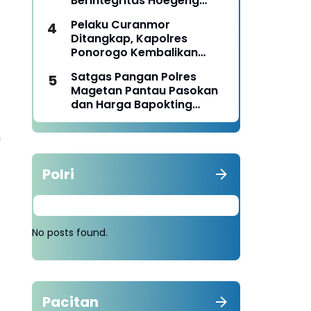
Berintegritas Hoegeng
Awards 2026
Pelaku Curanmor
Ditangkap, Kapolres
Ponorogo Kembalikan
Motor Milik Korban
Satgas Pangan Polres
Magetan Pantau Pasokan
dan Harga Bapokting
Pascalebaran
n
Polri
No posts found.
Pacitan