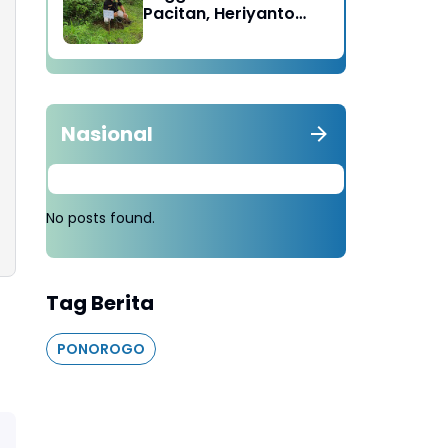
Pacitan, Heriyanto
Minta Masyarakat
Tebang 100 Pohon
diganti Tanam 1000
Pohon
Nasional
No posts found.
Tag Berita
PONOROGO