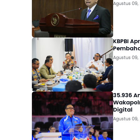
Agustus 09,
KBPBI Ap
Pembaha
Agustus 09,
35.936 A
Wakapolr
Digital
Agustus 09,