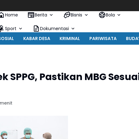
Home
Berita
Bisnis
Bola
Sport
Dokumentasi
SOSIAL
KABAR DESA
KRIMINAL
PARIWISATA
BUDA
ek SPPG, Pastikan MBG Sesua
 menit