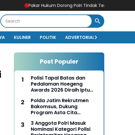
Pakar Hukum Dorong Polri Tindak Tegas Konten Medsos yan
YA
KULINER
POLITIK
ADVERTORIAL
BISNIS
EKO
Post Populer
i
Polisi Tapal Batas dan
Pedalaman Hoegeng
Awards 2026 Diraih Iptu
Motalip Litiloly, Bukti
Polda Jatim Rekrutmen
Pengabdian Humanis di
Bakomsus, Dukung
Nduga
Program Asta Cita
Presiden RI
3 Anggota Polri Masuk
Nominasi Kategori Polisi