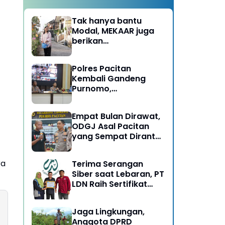
Tak hanya bantu
Modal, MEKAAR juga
berikan
Pendampingan Usaha
untuk Ibu-ibu, Bantu
Polres Pacitan
Dapur Tetap Ngebul
Kembali Gandeng
Purnomo,
Berangkatkan 3 ODGJ
Menahun untuk
Empat Bulan Dirawat,
Rehabilitasi
ODGJ Asal Pacitan
yang Sempat Dirantai
Kini Dipulangkan
ra
Terima Serangan
Siber saat Lebaran, PT
LDN Raih Sertifikat
Keamanan Siber dari
BSSN, Satu-satunya di
Jaga Lingkungan,
Karesidenan Madiun
Anggota DPRD
Raya