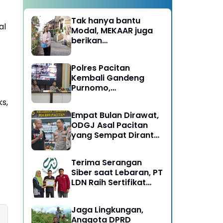
Tak hanya bantu
al
Modal, MEKAAR juga
berikan
Pendampingan Usaha
untuk Ibu-ibu, Bantu
Polres Pacitan
Dapur Tetap Ngebul
Kembali Gandeng
Purnomo,
Berangkatkan 3 ODGJ
s,
Menahun untuk
Empat Bulan Dirawat,
Rehabilitasi
ODGJ Asal Pacitan
yang Sempat Dirantai
Kini Dipulangkan
Terima Serangan
Siber saat Lebaran, PT
LDN Raih Sertifikat
Keamanan Siber dari
BSSN, Satu-satunya di
Jaga Lingkungan,
Karesidenan Madiun
Anggota DPRD
Raya