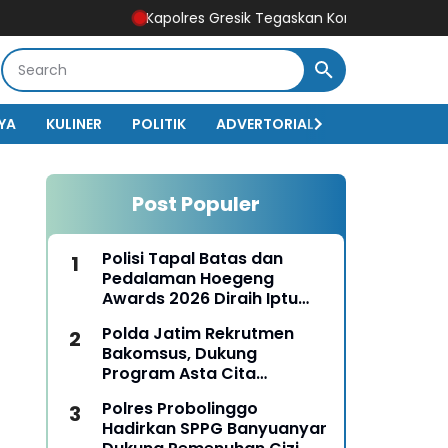
Kapolres Gresik Tegaskan Komitmen Polri Dukung Pen
YA
KULINER
POLITIK
ADVERTORIAL
BISNIS
EKO
Post Populer
Polisi Tapal Batas dan
Pedalaman Hoegeng
Awards 2026 Diraih Iptu
Motalip Litiloly, Bukti
Polda Jatim Rekrutmen
Pengabdian Humanis di
Bakomsus, Dukung
Nduga
Program Asta Cita
Presiden RI
Polres Probolinggo
Hadirkan SPPG Banyuanyar