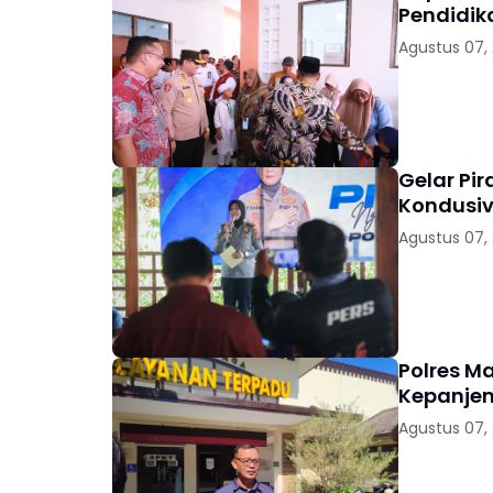
Pendidik
Agustus 07,
Gelar Pi
Kondusiv
Agustus 07,
Polres M
Kepanjen
Agustus 07,