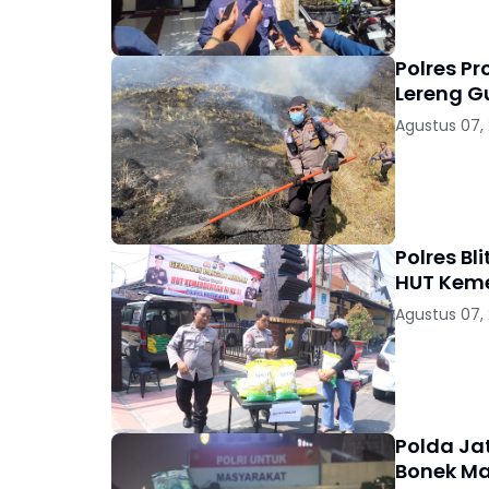
Polres P
Lereng 
Agustus 07,
Polres B
HUT Keme
Agustus 07,
Polda Jat
Bonek Ma