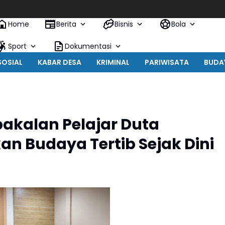
Home
Berita
Bisnis
Bola
Sport
Dokumentasi
SOSIAL
KABAR DESA
KRIMINAL
PARIWISATA
BUDA
mbakalan Pelajar Duta
 Budaya Tertib Sejak Dini