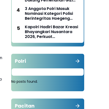
Dukung Pemenuhan Gizi
Nasional
3 Anggota Polri Masuk
Nominasi Kategori Polisi
Berintegritas Hoegeng
Awards 2026
Kapolri Hadiri Bazar Kreasi
Bhayangkari Nusantara
2026, Perkuat
Pemberdayaan UMKM dan
Budaya Lokal
an
Polri
p
No posts found.
Pacitan