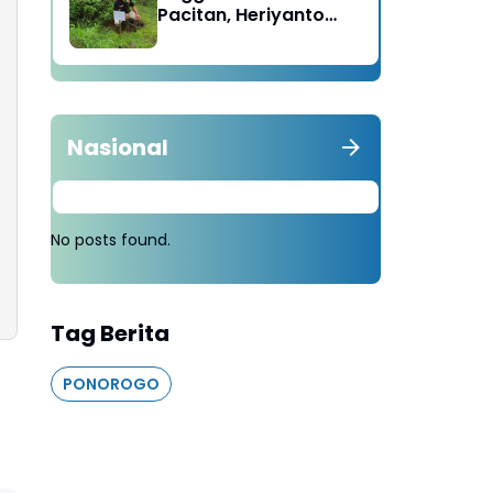
Pacitan, Heriyanto
Minta Masyarakat
Tebang 100 Pohon
diganti Tanam 1000
Pohon
Nasional
No posts found.
Tag Berita
PONOROGO