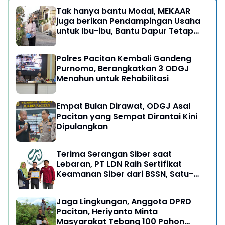
Tak hanya bantu Modal, MEKAAR
juga berikan Pendampingan Usaha
untuk Ibu-ibu, Bantu Dapur Tetap
Ngebul
Polres Pacitan Kembali Gandeng
Purnomo, Berangkatkan 3 ODGJ
Menahun untuk Rehabilitasi
Empat Bulan Dirawat, ODGJ Asal
Pacitan yang Sempat Dirantai Kini
Dipulangkan
Terima Serangan Siber saat
Lebaran, PT LDN Raih Sertifikat
Keamanan Siber dari BSSN, Satu-
satunya di Karesidenan Madiun
Raya
Jaga Lingkungan, Anggota DPRD
Pacitan, Heriyanto Minta
Masyarakat Tebang 100 Pohon