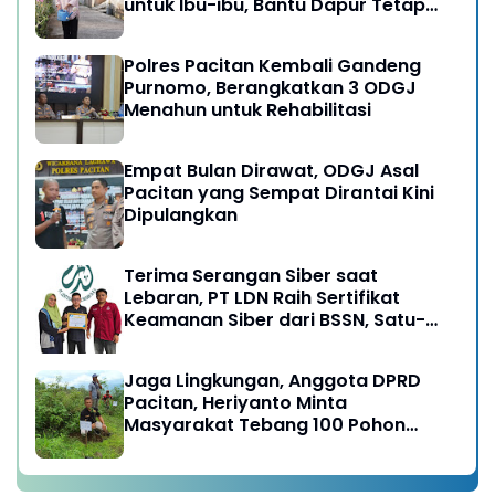
untuk Ibu-ibu, Bantu Dapur Tetap
Ngebul
Polres Pacitan Kembali Gandeng
Purnomo, Berangkatkan 3 ODGJ
Menahun untuk Rehabilitasi
Empat Bulan Dirawat, ODGJ Asal
Pacitan yang Sempat Dirantai Kini
Dipulangkan
Terima Serangan Siber saat
Lebaran, PT LDN Raih Sertifikat
Keamanan Siber dari BSSN, Satu-
satunya di Karesidenan Madiun
Raya
Jaga Lingkungan, Anggota DPRD
Pacitan, Heriyanto Minta
Masyarakat Tebang 100 Pohon
diganti Tanam 1000 Pohon