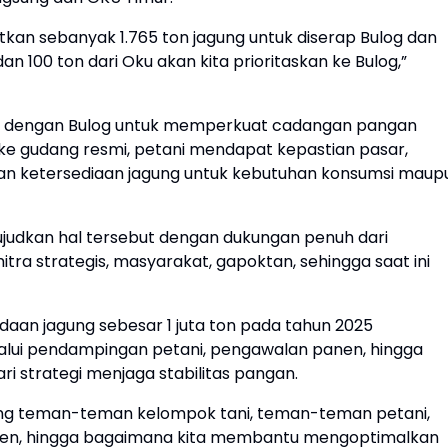
tkan sebanyak 1.765 ton jagung untuk diserap Bulog dan
an 100 ton dari Oku akan kita prioritaskan ke Bulog,”
olri dengan Bulog untuk memperkuat cadangan pangan
 ke gudang resmi, petani mendapat kepastian pasar,
n ketersediaan jagung untuk kebutuhan konsumsi maup
ujudkan hal tersebut dengan dukungan penuh dari
tra strategis, masyarakat, gapoktan, sehingga saat ini
daan jagung sebesar 1 juta ton pada tahun 2025
elalui pendampingan petani, pengawalan panen, hingga
ari strategi menjaga stabilitas pangan.
kung teman-teman kelompok tani, teman-teman petani,
anen, hingga bagaimana kita membantu mengoptimalkan