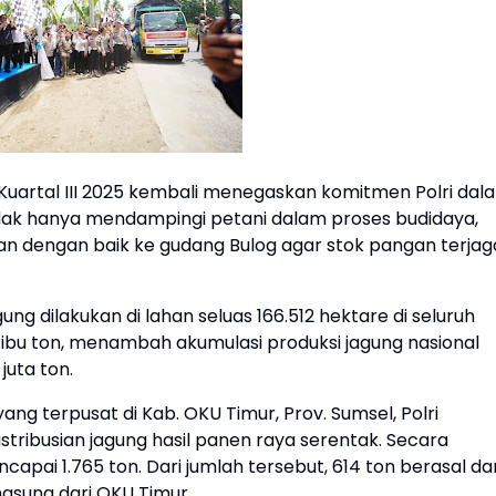
uartal III 2025 kembali menegaskan komitmen Polri dal
ak hanya mendampingi petani dalam proses budidaya,
kan dengan baik ke gudang Bulog agar stok pangan terjag
ng dilakukan di lahan seluas 166.512 hektare di seluruh
 ribu ton, menambah akumulasi produksi jagung nasional
juta ton.
ang terpusat di Kab. OKU Timur, Prov. Sumsel, Polri
tribusian jagung hasil panen raya serentak. Secara
capai 1.765 ton. Dari jumlah tersebut, 614 ton berasal dar
ngsung dari OKU Timur.