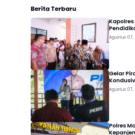
Berita Terbaru
Kapolres
Pendidik
Agustus 07,
Gelar Pi
Kondusiv
Agustus 07,
Polres M
Kepanjen