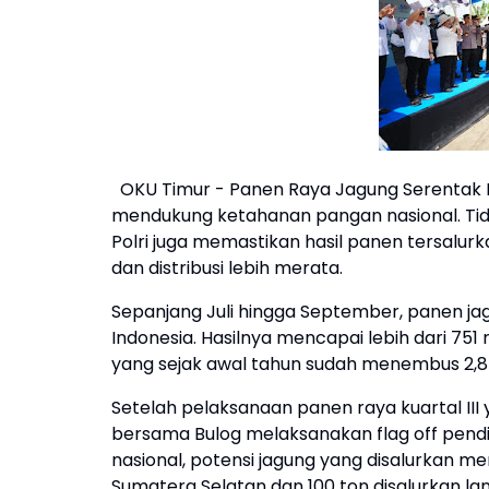
OKU Timur - Panen Raya Jagung Serentak K
mendukung ketahanan pangan nasional. Tid
Polri juga memastikan hasil panen tersalur
dan distribusi lebih merata.
Sepanjang Juli hingga September, panen jagu
Indonesia. Hasilnya mencapai lebih dari 751
yang sejak awal tahun sudah menembus 2,8 
Setelah pelaksanaan panen raya kuartal III y
bersama Bulog melaksanakan flag off pendis
nasional, potensi jagung yang disalurkan men
Sumatera Selatan dan 100 ton disalurkan la