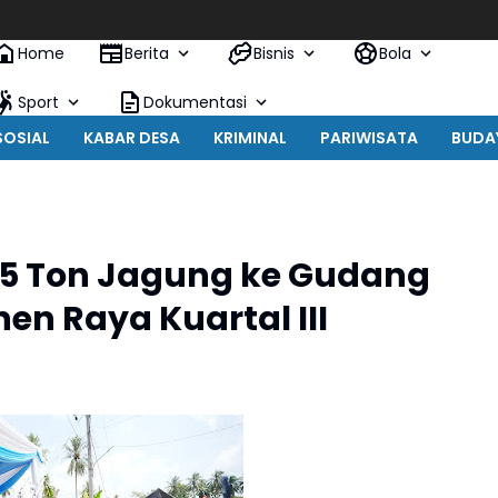
Home
Berita
Bisnis
Bola
Sport
Dokumentasi
SOSIAL
KABAR DESA
KRIMINAL
PARIWISATA
BUDA
.765 Ton Jagung ke Gudang
n Raya Kuartal III