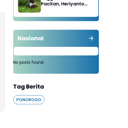
Pacitan, Heriyanto
Minta Masyarakat
Tebang 100 Pohon
diganti Tanam 1000
Pohon
Nasional
No posts found.
Tag Berita
PONOROGO