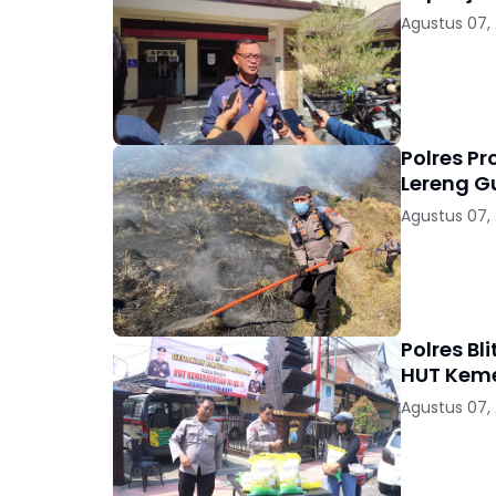
Agustus 07,
Polres P
Lereng 
Agustus 07,
Polres B
HUT Keme
Agustus 07,