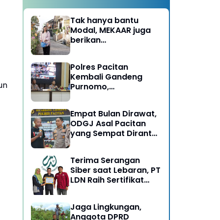
Tak hanya bantu
Modal, MEKAAR juga
berikan
Pendampingan Usaha
untuk Ibu-ibu, Bantu
Polres Pacitan
Dapur Tetap Ngebul
Kembali Gandeng
un
Purnomo,
Berangkatkan 3 ODGJ
Menahun untuk
Empat Bulan Dirawat,
Rehabilitasi
ODGJ Asal Pacitan
yang Sempat Dirantai
Kini Dipulangkan
Terima Serangan
Siber saat Lebaran, PT
LDN Raih Sertifikat
Keamanan Siber dari
BSSN, Satu-satunya di
Jaga Lingkungan,
Karesidenan Madiun
Anggota DPRD
Raya