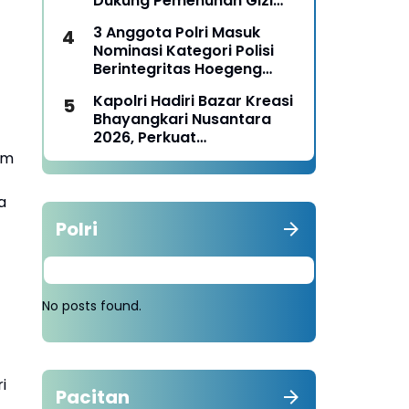
Dukung Pemenuhan Gizi
Nasional
3 Anggota Polri Masuk
Nominasi Kategori Polisi
Berintegritas Hoegeng
Awards 2026
Kapolri Hadiri Bazar Kreasi
Bhayangkari Nusantara
2026, Perkuat
Pemberdayaan UMKM dan
am
Budaya Lokal
a
Polri
No posts found.
i
Pacitan