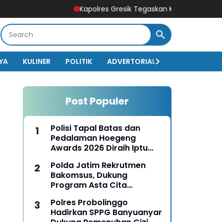
Kapolres Gresik Tegaskan Komitmen Polri Dukung P
YA
KULINER
POLITIK
ADVERTORIAL
BISNIS
EKO
Post Populer
Polisi Tapal Batas dan
Pedalaman Hoegeng
Awards 2026 Diraih Iptu
Motalip Litiloly, Bukti
Polda Jatim Rekrutmen
Pengabdian Humanis di
Bakomsus, Dukung
Nduga
Program Asta Cita
Presiden RI
Polres Probolinggo
Hadirkan SPPG Banyuanyar