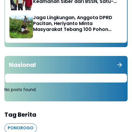
Keamanan Siber dari BSSN, Satu-
satunya di Karesidenan Madiun
Raya
Jaga Lingkungan, Anggota DPRD
Pacitan, Heriyanto Minta
Masyarakat Tebang 100 Pohon
diganti Tanam 1000 Pohon
Nasional
No posts found.
Tag Berita
PONOROGO