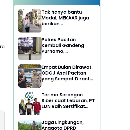
Tak hanya bantu
Modal, MEKAAR juga
berikan
Pendampingan Usaha
untuk Ibu-ibu, Bantu
Polres Pacitan
Dapur Tetap Ngebul
Kembali Gandeng
ra
Purnomo,
Berangkatkan 3 ODGJ
Menahun untuk
Empat Bulan Dirawat,
Rehabilitasi
ODGJ Asal Pacitan
yang Sempat Dirantai
Kini Dipulangkan
Terima Serangan
Siber saat Lebaran, PT
LDN Raih Sertifikat
Keamanan Siber dari
BSSN, Satu-satunya di
Jaga Lingkungan,
Karesidenan Madiun
Anggota DPRD
Raya