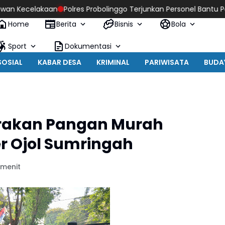
akaan
Polres Probolinggo Terjunkan Personel Bantu Padamkan
Home
Berita
Bisnis
Bola
Sport
Dokumentasi
SOSIAL
KABAR DESA
KRIMINAL
PARIWISATA
BUDA
Gerakan Pangan Murah
r Ojol Sumringah
 menit