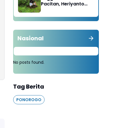
Pacitan, Heriyanto
Minta Masyarakat
Tebang 100 Pohon
diganti Tanam 1000
Pohon
Nasional
No posts found.
Tag Berita
PONOROGO