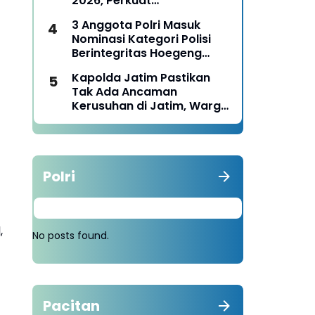
2026, Perkuat
Pemberdayaan UMKM dan
3 Anggota Polri Masuk
Budaya Lokal
Nominasi Kategori Polisi
Berintegritas Hoegeng
Awards 2026
Kapolda Jatim Pastikan
Tak Ada Ancaman
Kerusuhan di Jatim, Warga
Diminta Tak Percaya Hoaks
Polri
,
No posts found.
Pacitan