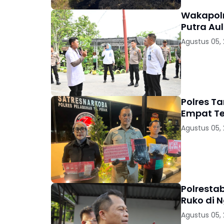
Wakapolr
Putra Au
Agustus 05,
Polres T
Empat T
Agustus 05,
Polresta
Ruko di 
Agustus 05,