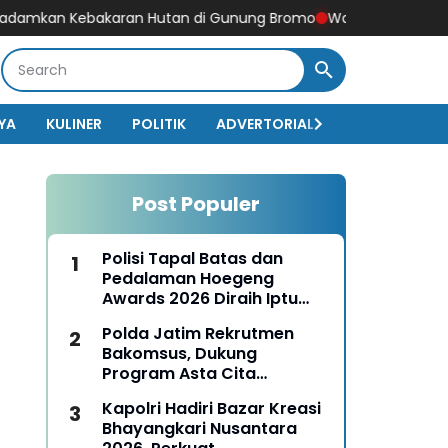
 Kebakaran Hutan di Gunung Bromo
Wakapolri Dorong Personel B
YA
KULINER
POLITIK
ADVERTORIAL
BISNIS
EKO
Post Populer
Polisi Tapal Batas dan
Pedalaman Hoegeng
Awards 2026 Diraih Iptu
Motalip Litiloly, Bukti
Polda Jatim Rekrutmen
Pengabdian Humanis di
Bakomsus, Dukung
Nduga
Program Asta Cita
Presiden RI
Kapolri Hadiri Bazar Kreasi
Bhayangkari Nusantara