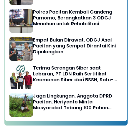
Ngebul
Polres Pacitan Kembali Gandeng
Purnomo, Berangkatkan 3 ODGJ
Menahun untuk Rehabilitasi
Empat Bulan Dirawat, ODGJ Asal
Pacitan yang Sempat Dirantai Kini
Dipulangkan
Terima Serangan Siber saat
Lebaran, PT LDN Raih Sertifikat
Keamanan Siber dari BSSN, Satu-
satunya di Karesidenan Madiun
Raya
Jaga Lingkungan, Anggota DPRD
Pacitan, Heriyanto Minta
Masyarakat Tebang 100 Pohon
diganti Tanam 1000 Pohon