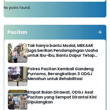
No posts found.
Pacitan
Tak hanya bantu Modal, MEKAAR
juga berikan Pendampingan Usaha
untuk Ibu-ibu, Bantu Dapur Tetap
Ngebul
Polres Pacitan Kembali Gandeng
Purnomo, Berangkatkan 3 ODGJ
Menahun untuk Rehabilitasi
Empat Bulan Dirawat, ODGJ Asal
Pacitan yang Sempat Dirantai Kini
Dipulangkan