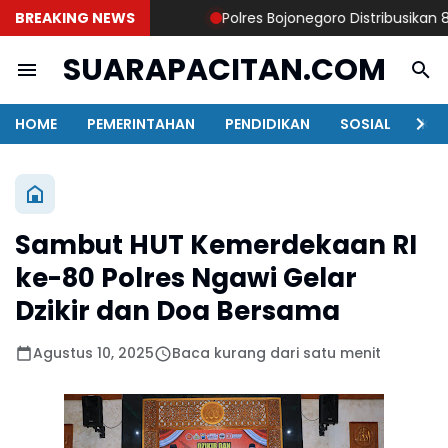
BREAKING NEWS
Polres Bojonegoro Distribusikan 8.00
SUARAPACITAN.COM
HOME
PEMERINTAHAN
PENDIDIKAN
SOSIAL
KAB
Sambut HUT Kemerdekaan RI
ke-80 Polres Ngawi Gelar
Dzikir dan Doa Bersama
Agustus 10, 2025
Baca kurang dari satu menit