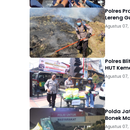
Polres P
Lereng 
Agustus 07,
Polres B
HUT Keme
Agustus 07,
Polda Jat
Bonek Ma
Agustus 07,