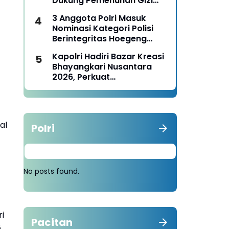
Dukung Pemenuhan Gizi
Nasional
3 Anggota Polri Masuk
Nominasi Kategori Polisi
Berintegritas Hoegeng
Awards 2026
Kapolri Hadiri Bazar Kreasi
Bhayangkari Nusantara
2026, Perkuat
Pemberdayaan UMKM dan
Budaya Lokal
al
Polri
No posts found.
i
Pacitan
8