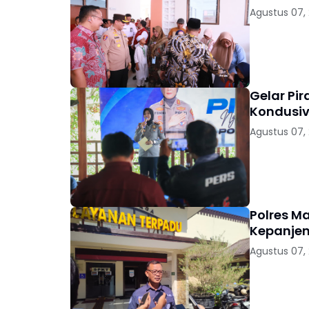
Agustus 07,
Gelar Pi
Kondusiv
Agustus 07,
Polres M
Kepanjen
Agustus 07,