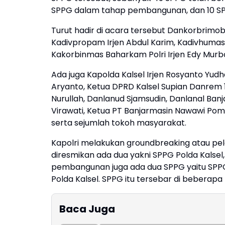
SPPG dalam tahap pembangunan, dan 10 SPP
Turut hadir di acara tersebut Dankorbrimob
Kadivpropam Irjen Abdul Karim, Kadivhumas 
Kakorbinmas Baharkam Polri Irjen Edy Murb
Ada juga Kapolda Kalsel Irjen Rosyanto Yu
Aryanto, Ketua DPRD Kalsel Supian Danrem 10
Nurullah, Danlanud Sjamsudin, Danlanal Banj
Virawati, Ketua PT Banjarmasin Nawawi Pomo
serta sejumlah tokoh masyarakat.
Kapolri melakukan groundbreaking atau pe
diresmikan ada dua yakni SPPG Polda Kalse
pembangunan juga ada dua SPPG yaitu SPPG T
Polda Kalsel. SPPG itu tersebar di beberapa t
Baca Juga