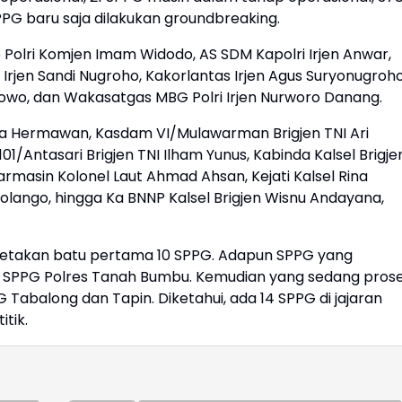
G baru saja dilakukan groundbreaking.
 Polri Komjen Imam Widodo, AS SDM Kapolri Irjen Anwar,
Irjen Sandi Nugroho, Kakorlantas Irjen Agus Suryonugroho
owo, dan Wakasatgas MBG Polri Irjen Nurworo Danang.
dha Hermawan, Kasdam VI/Mulawarman Brigjen TNI Ari
1/Antasari Brigjen TNI Ilham Yunus, Kabinda Kalsel Brigje
armasin Kolonel Laut Ahmad Ahsan, Kejati Kalsel Rina
lango, hingga Ka BNNP Kalsel Brigjen Wisnu Andayana,
letakan batu pertama 10 SPPG. Adapun SPPG yang
l, SPPG Polres Tanah Bumbu. Kemudian yang sedang pros
abalong dan Tapin. Diketahui, ada 14 SPPG di jajaran
itik.