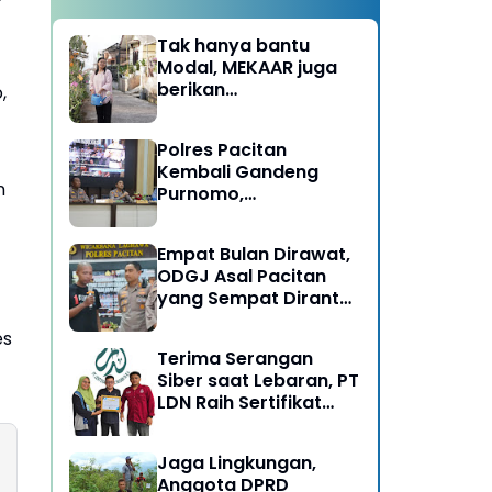
Tak hanya bantu
Modal, MEKAAR juga
berikan
,
Pendampingan Usaha
untuk Ibu-ibu, Bantu
Polres Pacitan
Dapur Tetap Ngebul
Kembali Gandeng
n
Purnomo,
Berangkatkan 3 ODGJ
Menahun untuk
Empat Bulan Dirawat,
Rehabilitasi
ODGJ Asal Pacitan
yang Sempat Dirantai
Kini Dipulangkan
es
Terima Serangan
Siber saat Lebaran, PT
LDN Raih Sertifikat
Keamanan Siber dari
BSSN, Satu-satunya di
Jaga Lingkungan,
Karesidenan Madiun
Anggota DPRD
Raya