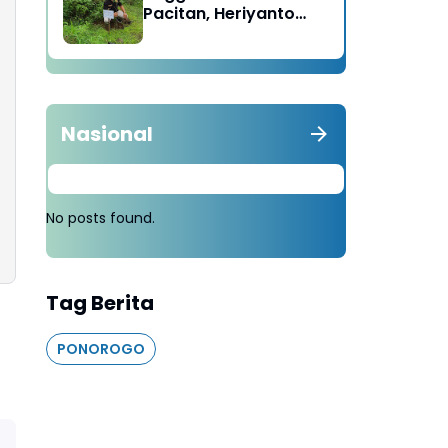
Pacitan, Heriyanto
Minta Masyarakat
Tebang 100 Pohon
diganti Tanam 1000
Pohon
Nasional
No posts found.
Tag Berita
PONOROGO