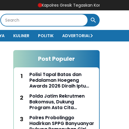
Kapolres Gresik Tegaskan Komitmen Polri Dukung Pen
YA
KULINER
POLITIK
ADVERTORIAL
BISNIS
EKO
Post Populer
Polisi Tapal Batas dan
Pedalaman Hoegeng
Awards 2026 Diraih Iptu
Motalip Litiloly, Bukti
Polda Jatim Rekrutmen
Pengabdian Humanis di
Bakomsus, Dukung
Nduga
Program Asta Cita
Presiden RI
Polres Probolinggo
Hadirkan SPPG Banyuanyar