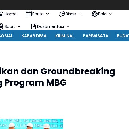
Home
Berita
Bisnis
Bola
Sport
Dokumentasi
SOSIAL
KABAR DESA
KRIMINAL
PARIWISATA
BUDA
mikan dan Groundbreaking
ng Program MBG