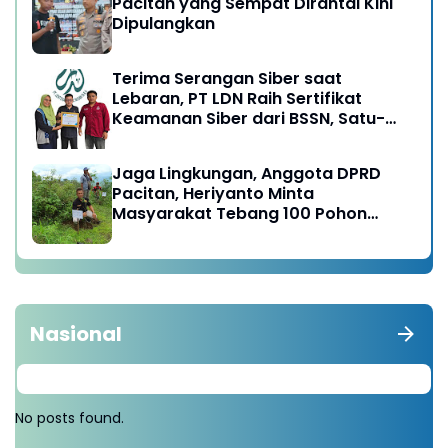
Pacitan yang Sempat Dirantai Kini
Dipulangkan
Terima Serangan Siber saat
Lebaran, PT LDN Raih Sertifikat
Keamanan Siber dari BSSN, Satu-
satunya di Karesidenan Madiun
Raya
Jaga Lingkungan, Anggota DPRD
Pacitan, Heriyanto Minta
Masyarakat Tebang 100 Pohon
diganti Tanam 1000 Pohon
Nasional
No posts found.