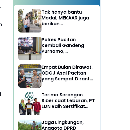
.
Tak hanya bantu
Modal, MEKAAR juga
berikan
h
Pendampingan Usaha
untuk Ibu-ibu, Bantu
Polres Pacitan
Dapur Tetap Ngebul
Kembali Gandeng
Purnomo,
Berangkatkan 3 ODGJ
Menahun untuk
Empat Bulan Dirawat,
t
Rehabilitasi
ODGJ Asal Pacitan
yang Sempat Dirantai
Kini Dipulangkan
i
Terima Serangan
Siber saat Lebaran, PT
LDN Raih Sertifikat
Keamanan Siber dari
BSSN, Satu-satunya di
Jaga Lingkungan,
Karesidenan Madiun
Anggota DPRD
Raya