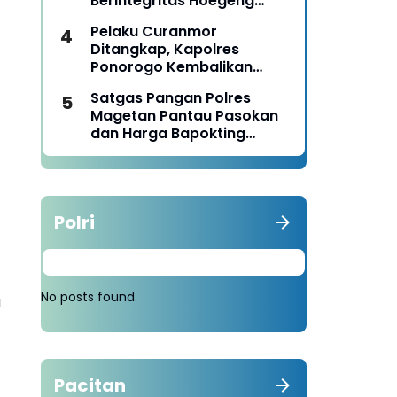
Berintegritas Hoegeng
Awards 2026
Pelaku Curanmor
Ditangkap, Kapolres
Ponorogo Kembalikan
Motor Milik Korban
Satgas Pangan Polres
Magetan Pantau Pasokan
dan Harga Bapokting
Pascalebaran
Polri
No posts found.
a
Pacitan