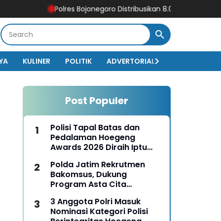
Polres Bojonegoro Distribusikan 8.000 Liter Air Bersih un
YA
KULINER
POLITIK
ADVERTORIAL
BISNIS
EKO
Post Populer
Polisi Tapal Batas dan
Pedalaman Hoegeng
Awards 2026 Diraih Iptu
Motalip Litiloly, Bukti
Polda Jatim Rekrutmen
Pengabdian Humanis di
Bakomsus, Dukung
Nduga
Program Asta Cita
Presiden RI
3 Anggota Polri Masuk
Nominasi Kategori Polisi