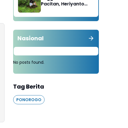
Pacitan, Heriyanto
Minta Masyarakat
Tebang 100 Pohon
diganti Tanam 1000
Pohon
Nasional
No posts found.
Tag Berita
PONOROGO