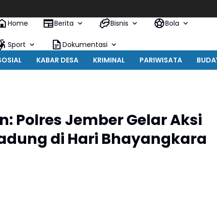
Home
Berita
Bisnis
Bola
Sport
Dokumentasi
SOSIAL
KABAR DESA
KRIMINAL
PARIWISATA
BUDA
n: Polres Jember Gelar Aksi
adung di Hari Bhayangkara