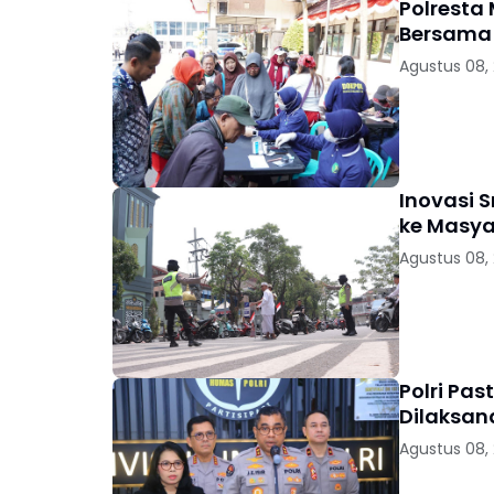
Polresta
Bersama 
Agustus 08,
Inovasi 
ke Masya
Agustus 08,
Polri Pas
Dilaksan
Agustus 08,