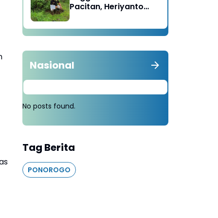
Pacitan, Heriyanto
Minta Masyarakat
Tebang 100 Pohon
diganti Tanam 1000
Pohon
n
Nasional
No posts found.
Tag Berita
as
PONOROGO