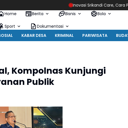
Inovasi Srikandi Care, Cara Polres La
Home
Berita
Bisnis
Bola
Sport
Dokumentasi
SOSIAL
KABAR DESA
KRIMINAL
PARIWISATA
BUDA
al, Kompolnas Kunjungi
yanan Publik