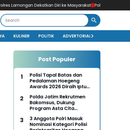
mongan Dekatkan Diri ke Masyarakat
Polri Pastikan Proses Pemer
YA
KULINER
POLITIK
ADVERTORIAL
BISNIS
EKO
Post Populer
Polisi Tapal Batas dan
Pedalaman Hoegeng
Awards 2026 Diraih Iptu
Motalip Litiloly, Bukti
Polda Jatim Rekrutmen
Pengabdian Humanis di
Bakomsus, Dukung
Nduga
Program Asta Cita
Presiden RI
3 Anggota Polri Masuk
Nominasi Kategori Polisi