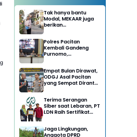
i
Tak hanya bantu
Modal, MEKAAR juga
i
berikan
Pendampingan Usaha
untuk Ibu-ibu, Bantu
Polres Pacitan
Dapur Tetap Ngebul
Kembali Gandeng
Purnomo,
Berangkatkan 3 ODGJ
ng
Menahun untuk
Empat Bulan Dirawat,
Rehabilitasi
ODGJ Asal Pacitan
yang Sempat Dirantai
Kini Dipulangkan
Terima Serangan
Siber saat Lebaran, PT
LDN Raih Sertifikat
Keamanan Siber dari
BSSN, Satu-satunya di
Jaga Lingkungan,
Karesidenan Madiun
Anggota DPRD
Raya