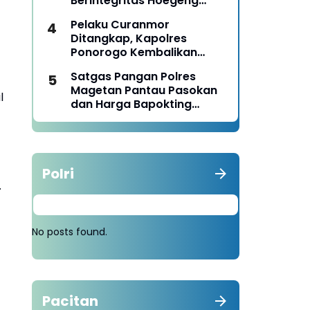
Berintegritas Hoegeng
Awards 2026
Pelaku Curanmor
Ditangkap, Kapolres
Ponorogo Kembalikan
Motor Milik Korban
Satgas Pangan Polres
Magetan Pantau Pasokan
l
dan Harga Bapokting
Pascalebaran
Polri
.
No posts found.
Pacitan