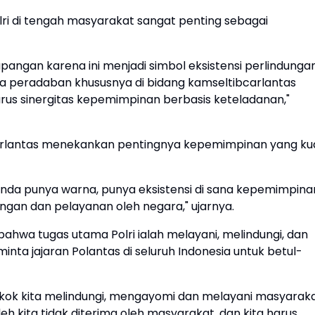
ri di tengah masyarakat sangat penting sebagai
 lapangan karena ini menjadi simbol eksistensi perlindunga
a peradaban khususnya di bidang kamseltibcarlantas
arus sinergitas kepemimpinan berbasis keteladanan,"
akorlantas menekankan pentingnya kepemimpinan yang ku
 Anda punya warna, punya eksistensi di sana kepemimpina
dungan dan pelayanan oleh negara," ujarnya.
ahwa tugas utama Polri ialah melayani, melindungi, dan
nta jajaran Polantas di seluruh Indonesia untuk betul-
okok kita melindungi, mengayomi dan melayani masyaraka
eh kita tidak diterima oleh masyarakat, dan kita harus