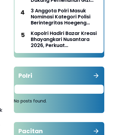
Dukung Pemenuhan Gizi
Nasional
3 Anggota Polri Masuk
Nominasi Kategori Polisi
Berintegritas Hoegeng
Awards 2026
Kapolri Hadiri Bazar Kreasi
Bhayangkari Nusantara
2026, Perkuat
Pemberdayaan UMKM dan
Budaya Lokal
Polri
No posts found.
k
s
Pacitan