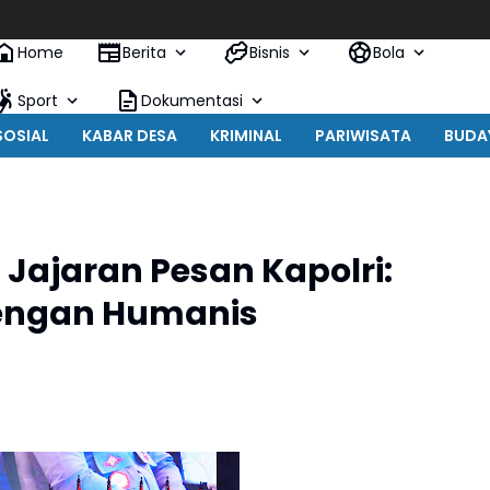
Home
Berita
Bisnis
Bola
Sport
Dokumentasi
SOSIAL
KABAR DESA
KRIMINAL
PARIWISATA
BUDA
Jajaran Pesan Kapolri:
engan Humanis