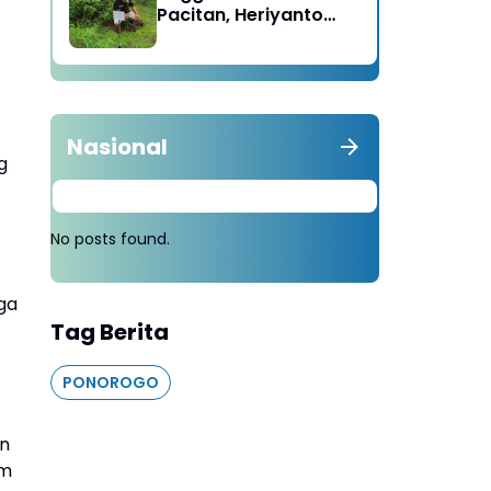
Pacitan, Heriyanto
Minta Masyarakat
Tebang 100 Pohon
diganti Tanam 1000
Pohon
Nasional
g
No posts found.
uga
Tag Berita
PONOROGO
an
am