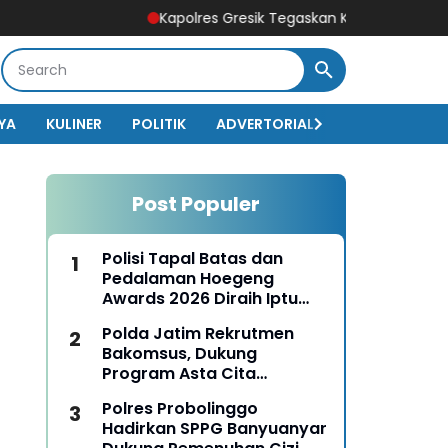
Kapolres Gresik Tegaskan Komitmen Polri Dukung P
YA
KULINER
POLITIK
ADVERTORIAL
BISNIS
EKO
Post Populer
Polisi Tapal Batas dan
Pedalaman Hoegeng
Awards 2026 Diraih Iptu
Motalip Litiloly, Bukti
Polda Jatim Rekrutmen
Pengabdian Humanis di
Bakomsus, Dukung
Nduga
Program Asta Cita
Presiden RI
Polres Probolinggo
Hadirkan SPPG Banyuanyar