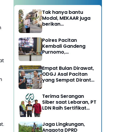
Tak hanya bantu
Modal, MEKAAR juga
berikan
n
Pendampingan Usaha
untuk Ibu-ibu, Bantu
Polres Pacitan
Dapur Tetap Ngebul
Kembali Gandeng
Purnomo,
Berangkatkan 3 ODGJ
at
Menahun untuk
Empat Bulan Dirawat,
Rehabilitasi
ODGJ Asal Pacitan
n
yang Sempat Dirantai
Kini Dipulangkan
Terima Serangan
Siber saat Lebaran, PT
LDN Raih Sertifikat
Keamanan Siber dari
BSSN, Satu-satunya di
t.
Jaga Lingkungan,
Karesidenan Madiun
Anggota DPRD
Raya