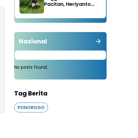
Pacitan, Heriyanto
Minta Masyarakat
Tebang 100 Pohon
diganti Tanam 1000
Pohon
Nasional
No posts found.
Tag Berita
PONOROGO