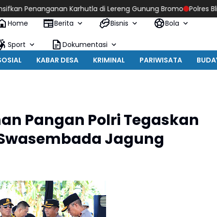
 Penanganan Karhutla di Lereng Gunung Bromo
Polres Blitar Ko
Home
Berita
Bisnis
Bola
Sport
Dokumentasi
SOSIAL
KABAR DESA
KRIMINAL
PARIWISATA
BUDA
an Pangan Polri Tegaskan
i Swasembada Jagung