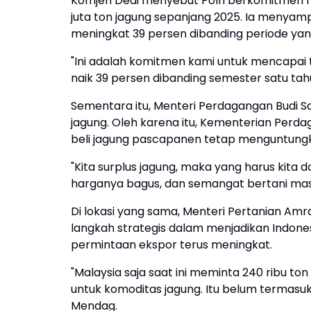
Komjen Dedi menyebut Polri berkomitmen 
juta ton jagung sepanjang 2025. Ia menyam
meningkat 39 persen dibanding periode yan
"Ini adalah komitmen kami untuk mencapai ta
naik 39 persen dibanding semester satu tahu
Sementara itu, Menteri Perdagangan Budi S
jagung. Oleh karena itu, Kementerian Per
beli jagung pascapanen tetap menguntungk
"Kita surplus jagung, maka yang harus kita 
harganya bagus, dan semangat bertani mas
Di lokasi yang sama, Menteri Pertanian A
langkah strategis dalam menjadikan Indone
permintaan ekspor terus meningkat.
"Malaysia saja saat ini meminta 240 ribu ton
untuk komoditas jagung. Itu belum termasuk 
Mendag.