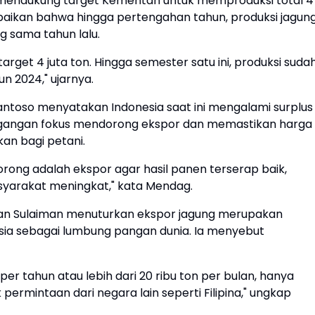
mendukung target Kementan untuk memproduksi total 4
paikan bahwa hingga pertengahan tahun, produksi jagun
g sama tahun lalu.
rget 4 juta ton. Hingga semester satu ini, produksi suda
n 2024," ujarnya.
antoso menyatakan Indonesia saat ini mengalami surplus
dagangan fokus mendorong ekspor dan memastikan harga
an bagi petani.
dorong adalah ekspor agar hasil panen terserap baik,
yarakat meningkat," kata Mendag.
mran Sulaiman menuturkan ekspor jagung merupakan
sia sebagai lumbung pangan dunia. Ia menyebut
 per tahun atau lebih dari 20 ribu ton per bulan, hanya
permintaan dari negara lain seperti Filipina," ungkap