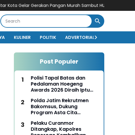
ta Gelar Gerakan Pangan Murah Sambut HUT Kemerdekaan RI ke-8
YA
KULINER
POLITIK
ADVERTORIAL
BISNIS
EKO
Post Populer
Polisi Tapal Batas dan
Pedalaman Hoegeng
Awards 2026 Diraih Iptu
Motalip Litiloly, Bukti
Polda Jatim Rekrutmen
Pengabdian Humanis di
Bakomsus, Dukung
Nduga
Program Asta Cita
Presiden RI
Pelaku Curanmor
Ditangkap, Kapolres