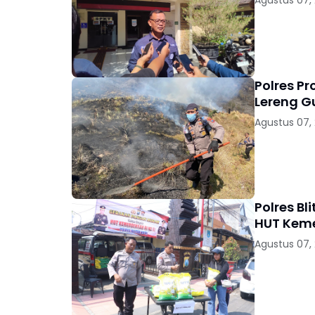
Agustus 07,
Polres P
Lereng 
Agustus 07,
Polres B
HUT Keme
Agustus 07,