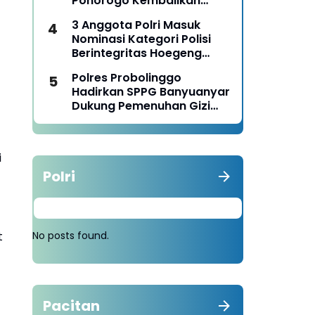
Ponorogo Kembalikan
Motor Milik Korban
3 Anggota Polri Masuk
Nominasi Kategori Polisi
Berintegritas Hoegeng
Awards 2026
Polres Probolinggo
Hadirkan SPPG Banyuanyar
Dukung Pemenuhan Gizi
Nasional
i
Polri
t
No posts found.
Pacitan