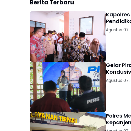
Berita Terbaru
Kapolres
Pendidik
Agustus 07,
Gelar Pi
Kondusiv
Agustus 07,
Polres M
Kepanjen