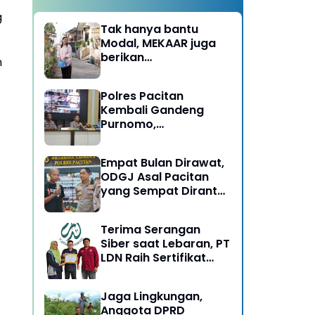
g
Tak hanya bantu
Modal, MEKAAR juga
berikan
h
Pendampingan Usaha
untuk Ibu-ibu, Bantu
Polres Pacitan
Dapur Tetap Ngebul
Kembali Gandeng
Purnomo,
Berangkatkan 3 ODGJ
Menahun untuk
Empat Bulan Dirawat,
Rehabilitasi
ODGJ Asal Pacitan
yang Sempat Dirantai
Kini Dipulangkan
Terima Serangan
Siber saat Lebaran, PT
LDN Raih Sertifikat
Keamanan Siber dari
BSSN, Satu-satunya di
Jaga Lingkungan,
Karesidenan Madiun
Anggota DPRD
Raya