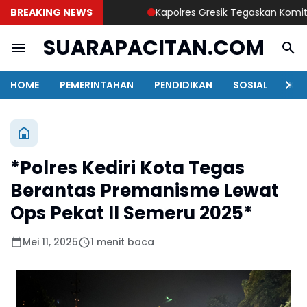
BREAKING NEWS
Kapolres Gresik Tegaskan Komitmen P
SUARAPACITAN.COM
HOME
PEMERINTAHAN
PENDIDIKAN
SOSIAL
KAB
*Polres Kediri Kota Tegas
Berantas Premanisme Lewat
Ops Pekat ll Semeru 2025*
Mei 11, 2025
1 menit baca