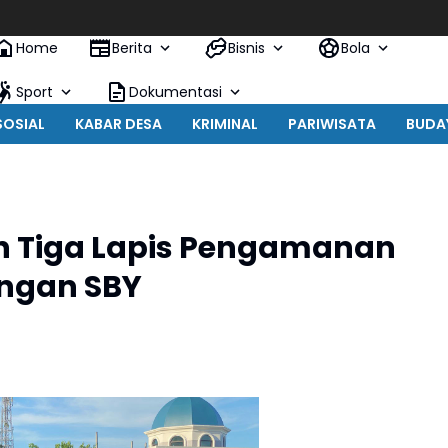
Home
Berita
Bisnis
Bola
Sport
Dokumentasi
SOSIAL
KABAR DESA
KRIMINAL
PARIWISATA
BUDA
an Tiga Lapis Pengamanan
ngan SBY