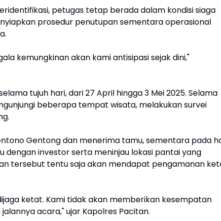
ridentifikasi, petugas tetap berada dalam kondisi siaga
nyiapkan prosedur penutupan sementara operasional
ga.
la kemungkinan akan kami antisipasi sejak dini,"
elama tujuh hari, dari 27 April hingga 3 Mei 2025. Selama
engunjungi beberapa tempat wisata, melakukan survei
ng.
Sentono Gentong dan menerima tamu, sementara pada ha
u dengan investor serta meninjau lokasi pantai yang
tan tersebut tentu saja akan mendapat pengamanan ket
 dijaga ketat. Kami tidak akan memberikan kesempatan
alannya acara," ujar Kapolres Pacitan.