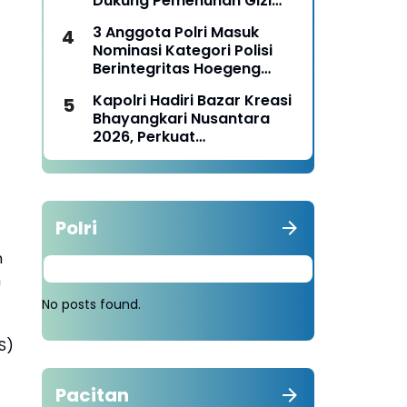
Dukung Pemenuhan Gizi
Nasional
3 Anggota Polri Masuk
Nominasi Kategori Polisi
Berintegritas Hoegeng
Awards 2026
Kapolri Hadiri Bazar Kreasi
Bhayangkari Nusantara
2026, Perkuat
Pemberdayaan UMKM dan
Budaya Lokal
Polri
n
n
No posts found.
S)
Pacitan