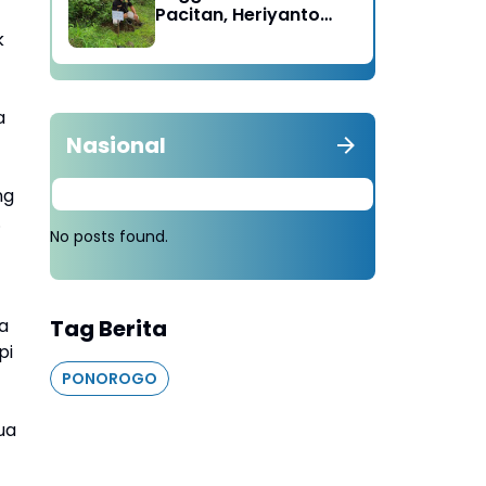
Pacitan, Heriyanto
Minta Masyarakat
k
Tebang 100 Pohon
diganti Tanam 1000
Pohon
a
Nasional
ng
.
No posts found.
a
Tag Berita
pi
PONOROGO
ua