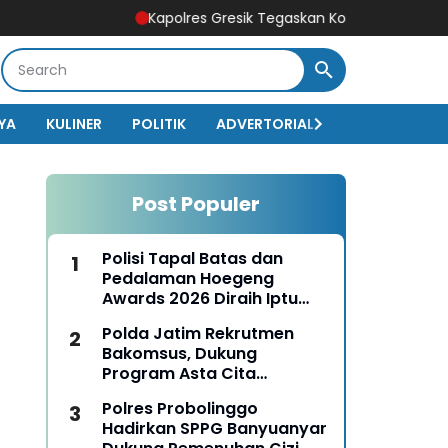
Kapolres Gresik Tegaskan Komitmen Polri Dukung Pen
YA
KULINER
POLITIK
ADVERTORIAL
BISNIS
EKO
Post Populer
Polisi Tapal Batas dan
Pedalaman Hoegeng
Awards 2026 Diraih Iptu
Motalip Litiloly, Bukti
Polda Jatim Rekrutmen
Pengabdian Humanis di
Bakomsus, Dukung
Nduga
Program Asta Cita
Presiden RI
Polres Probolinggo
Hadirkan SPPG Banyuanyar