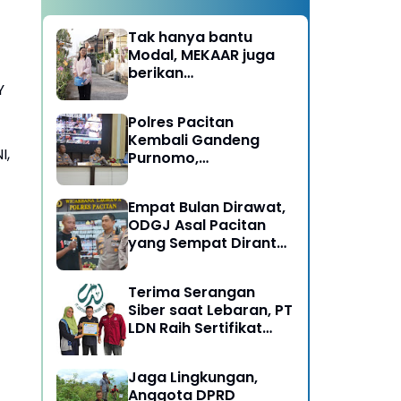
Tak hanya bantu
Modal, MEKAAR juga
berikan
Y
Pendampingan Usaha
untuk Ibu-ibu, Bantu
Polres Pacitan
Dapur Tetap Ngebul
Kembali Gandeng
I,
Purnomo,
Berangkatkan 3 ODGJ
Menahun untuk
Empat Bulan Dirawat,
Rehabilitasi
ODGJ Asal Pacitan
yang Sempat Dirantai
Kini Dipulangkan
Terima Serangan
Siber saat Lebaran, PT
LDN Raih Sertifikat
Keamanan Siber dari
BSSN, Satu-satunya di
Jaga Lingkungan,
Karesidenan Madiun
Anggota DPRD
Raya