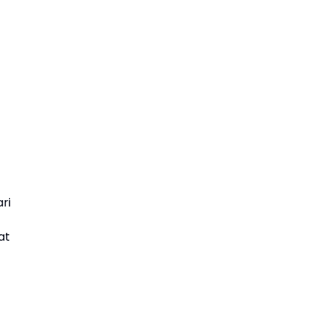
ri
at