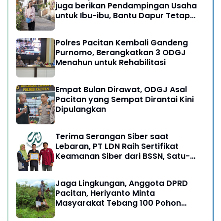
juga berikan Pendampingan Usaha
untuk Ibu-ibu, Bantu Dapur Tetap
Ngebul
Polres Pacitan Kembali Gandeng
Purnomo, Berangkatkan 3 ODGJ
Menahun untuk Rehabilitasi
Empat Bulan Dirawat, ODGJ Asal
Pacitan yang Sempat Dirantai Kini
Dipulangkan
Terima Serangan Siber saat
Lebaran, PT LDN Raih Sertifikat
Keamanan Siber dari BSSN, Satu-
satunya di Karesidenan Madiun
Raya
Jaga Lingkungan, Anggota DPRD
Pacitan, Heriyanto Minta
Masyarakat Tebang 100 Pohon
diganti Tanam 1000 Pohon