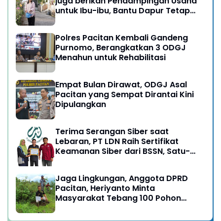
juga berikan Pendampingan Usaha
untuk Ibu-ibu, Bantu Dapur Tetap
Ngebul
Polres Pacitan Kembali Gandeng
Purnomo, Berangkatkan 3 ODGJ
Menahun untuk Rehabilitasi
Empat Bulan Dirawat, ODGJ Asal
Pacitan yang Sempat Dirantai Kini
Dipulangkan
Terima Serangan Siber saat
Lebaran, PT LDN Raih Sertifikat
Keamanan Siber dari BSSN, Satu-
satunya di Karesidenan Madiun
Raya
Jaga Lingkungan, Anggota DPRD
Pacitan, Heriyanto Minta
Masyarakat Tebang 100 Pohon
diganti Tanam 1000 Pohon