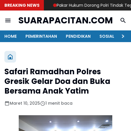
BREAKING NEWS
Pakar Hukum Dorong Polri Tindak Tegas 
SUARAPACITAN.COM
HOME
PEMERINTAHAN
PENDIDIKAN
SOSIAL
KAB
Safari Ramadhan Polres
Gresik Gelar Doa dan Buka
Bersama Anak Yatim
Maret 10, 2025
1 menit baca