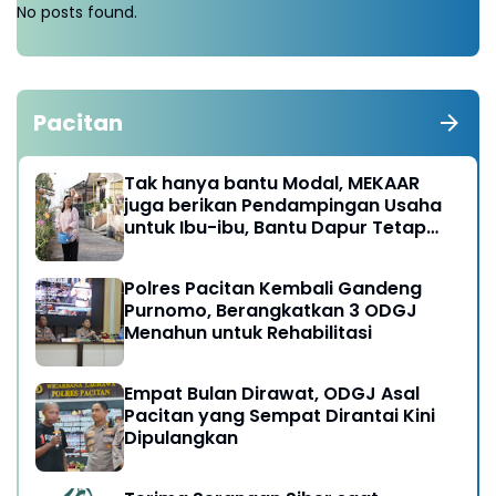
No posts found.
Pacitan
Tak hanya bantu Modal, MEKAAR
juga berikan Pendampingan Usaha
untuk Ibu-ibu, Bantu Dapur Tetap
Ngebul
Polres Pacitan Kembali Gandeng
Purnomo, Berangkatkan 3 ODGJ
Menahun untuk Rehabilitasi
Empat Bulan Dirawat, ODGJ Asal
Pacitan yang Sempat Dirantai Kini
Dipulangkan