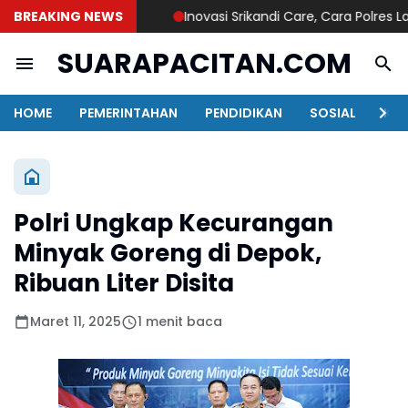
BREAKING NEWS
Inovasi Srikandi Care, Cara Polres Lamo
SUARAPACITAN.COM
HOME
PEMERINTAHAN
PENDIDIKAN
SOSIAL
KAB
Polri Ungkap Kecurangan
Minyak Goreng di Depok,
Ribuan Liter Disita
Maret 11, 2025
1 menit baca