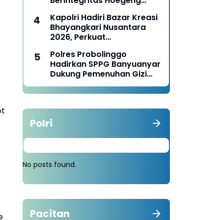
Berintegritas Hoegeng
Awards 2026
Kapolri Hadiri Bazar Kreasi
Bhayangkari Nusantara
2026, Perkuat
Pemberdayaan UMKM dan
Polres Probolinggo
Budaya Lokal
Hadirkan SPPG Banyuanyar
Dukung Pemenuhan Gizi
Nasional
ot
Polri
No posts found.
Pacitan
e