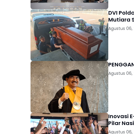
DVI Pold
Mutiara S
Agustus 06,
Agustus 06,
Inovasi E
Pilar Nas
Agustus 06,