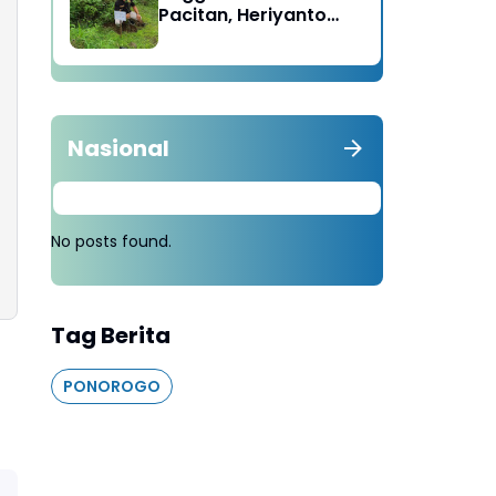
Pacitan, Heriyanto
Minta Masyarakat
Tebang 100 Pohon
diganti Tanam 1000
Pohon
Nasional
No posts found.
Tag Berita
PONOROGO