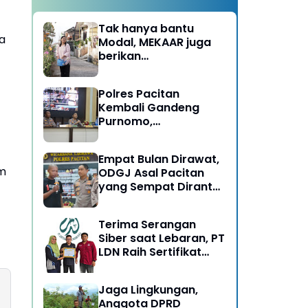
Tak hanya bantu
a
Modal, MEKAAR juga
berikan
Pendampingan Usaha
untuk Ibu-ibu, Bantu
Polres Pacitan
Dapur Tetap Ngebul
Kembali Gandeng
Purnomo,
Berangkatkan 3 ODGJ
Menahun untuk
Empat Bulan Dirawat,
Rehabilitasi
im
ODGJ Asal Pacitan
yang Sempat Dirantai
Kini Dipulangkan
Terima Serangan
Siber saat Lebaran, PT
LDN Raih Sertifikat
Keamanan Siber dari
BSSN, Satu-satunya di
Jaga Lingkungan,
Karesidenan Madiun
Anggota DPRD
Raya