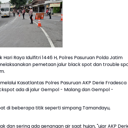
ari Raya Idulfitri 1446 H, Polres Pasuruan Polda Jatim
) melaksanakan pemetaan jalur black spot dan trouble sp
im.
n melalui Kasatlantas Polres Pasuruan AKP Derie Fradesca
ckspot ada di jalur Gempol - Malang dan Gempol -
pat di beberapa titik seperti simpang Tamandayu,
sak dan sering ada genangan air saat hujan, "ujar AKP Deri