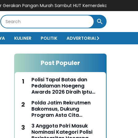
kan Pangan Murah Sambut HUT Kemerdekaan RI ke-81
Polda Jatim
YA
KULINER
POLITIK
ADVERTORIAL
BISNIS
EKO
Post Populer
Polisi Tapal Batas dan
Pedalaman Hoegeng
Awards 2026 Diraih Iptu
Motalip Litiloly, Bukti
Polda Jatim Rekrutmen
Pengabdian Humanis di
Bakomsus, Dukung
Nduga
Program Asta Cita
Presiden RI
3 Anggota Polri Masuk
Nominasi Kategori Polisi