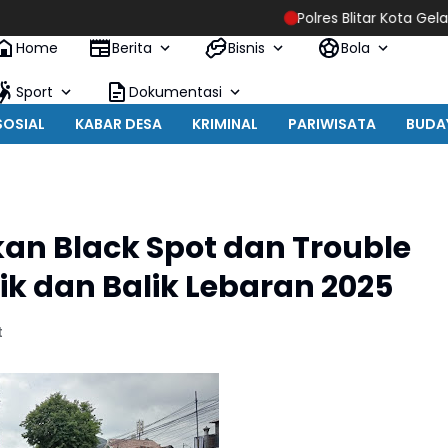
Polres Blitar Kota Gelar Gera
Home
Berita
Bisnis
Bola
Sport
Dokumentasi
SOSIAL
KABAR DESA
KRIMINAL
PARIWISATA
BUDA
an Black Spot dan Trouble
k dan Balik Lebaran 2025
t