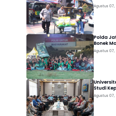
Agustus 07,
Polda Jat
Bonek Ma
Agustus 07,
Universi
Studi Kep
Agustus 07,