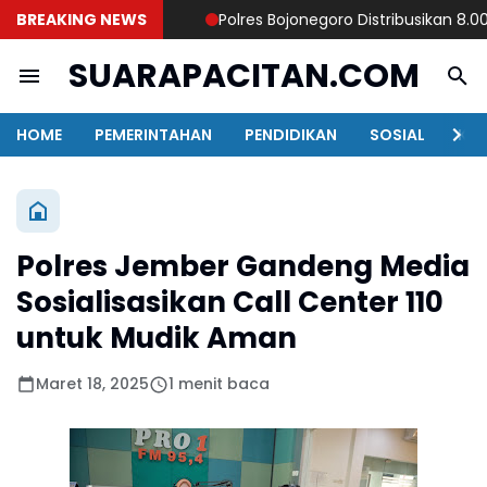
BREAKING NEWS
Polres Bojonegoro Distribusikan 8.000 Li
SUARAPACITAN.COM
HOME
PEMERINTAHAN
PENDIDIKAN
SOSIAL
KAB
Polres Jember Gandeng Media
Sosialisasikan Call Center 110
untuk Mudik Aman
Maret 18, 2025
1 menit baca