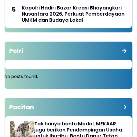
Kapolri Hadiri Bazar Kreasi Bhayangkari
Nusantara 2026, Perkuat Pemberdayaan
UMKM dan Budaya Lokal
Polri
No posts found.
Pacitan
Tak hanya bantu Modal, MEKAAR
juga berikan Pendampingan Usaha
untuk Ibu-ibu, Bantu Dapur Tetap