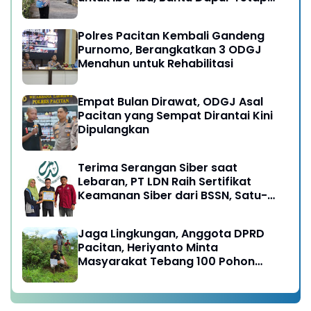
Ngebul
Polres Pacitan Kembali Gandeng
Purnomo, Berangkatkan 3 ODGJ
Menahun untuk Rehabilitasi
Empat Bulan Dirawat, ODGJ Asal
Pacitan yang Sempat Dirantai Kini
Dipulangkan
Terima Serangan Siber saat
Lebaran, PT LDN Raih Sertifikat
Keamanan Siber dari BSSN, Satu-
satunya di Karesidenan Madiun
Raya
Jaga Lingkungan, Anggota DPRD
Pacitan, Heriyanto Minta
Masyarakat Tebang 100 Pohon
diganti Tanam 1000 Pohon