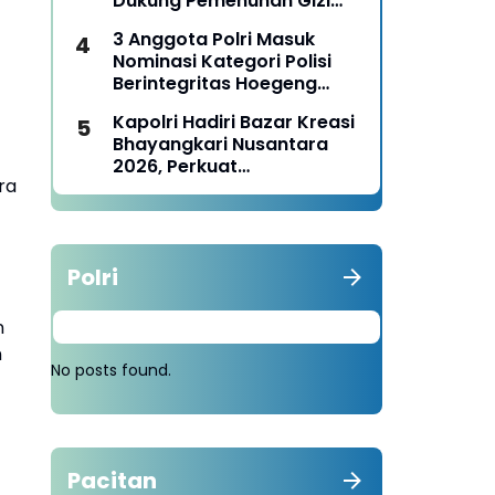
Dukung Pemenuhan Gizi
Nasional
3 Anggota Polri Masuk
Nominasi Kategori Polisi
Berintegritas Hoegeng
Awards 2026
Kapolri Hadiri Bazar Kreasi
Bhayangkari Nusantara
2026, Perkuat
ra
Pemberdayaan UMKM dan
Budaya Lokal
Polri
n
n
No posts found.
Pacitan