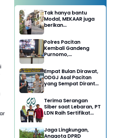
Tak hanya bantu
Modal, MEKAAR juga
berikan
Pendampingan Usaha
untuk Ibu-ibu, Bantu
Polres Pacitan
Dapur Tetap Ngebul
Kembali Gandeng
Purnomo,
Berangkatkan 3 ODGJ
i
Menahun untuk
Empat Bulan Dirawat,
Rehabilitasi
e
ODGJ Asal Pacitan
yang Sempat Dirantai
Kini Dipulangkan
u
Terima Serangan
Siber saat Lebaran, PT
LDN Raih Sertifikat
ar
Keamanan Siber dari
BSSN, Satu-satunya di
Jaga Lingkungan,
Karesidenan Madiun
Anggota DPRD
Raya