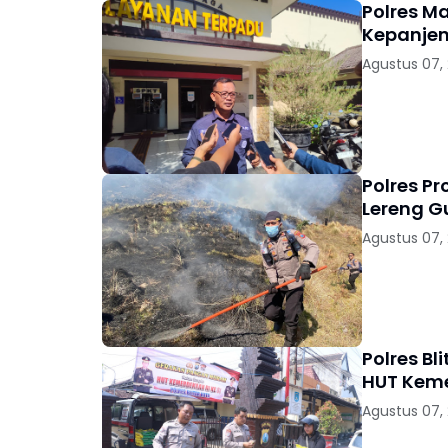
Polres M
Kepanjen
Agustus 07,
Polres P
Lereng 
Agustus 07,
Polres B
HUT Keme
Agustus 07,