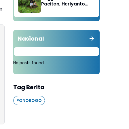
Pacitan, Heriyanto
n
Minta Masyarakat
Tebang 100 Pohon
diganti Tanam 1000
Pohon
Nasional
No posts found.
Tag Berita
PONOROGO