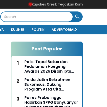
Kapolres Gresik Tegaskan Komitmen Polri Dukung Pendi
YA
KULINER
POLITIK
ADVERTORIAL
BISNIS
EKO
Post Populer
Polisi Tapal Batas dan
Pedalaman Hoegeng
Awards 2026 Diraih Iptu
Motalip Litiloly, Bukti
Polda Jatim Rekrutmen
Pengabdian Humanis di
Bakomsus, Dukung
Nduga
Program Asta Cita
Presiden RI
Polres Probolinggo
Hadirkan SPPG Banyuanyar