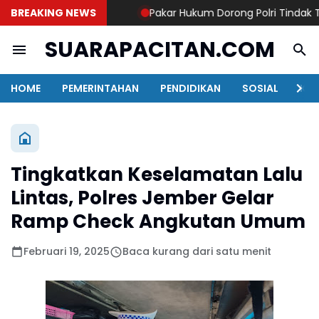
BREAKING NEWS
Pakar Hukum Dorong Polri Tindak Tega
SUARAPACITAN.COM
HOME
PEMERINTAHAN
PENDIDIKAN
SOSIAL
KAB
Tingkatkan Keselamatan Lalu
Lintas, Polres Jember Gelar
Ramp Check Angkutan Umum
Februari 19, 2025
Baca kurang dari satu menit