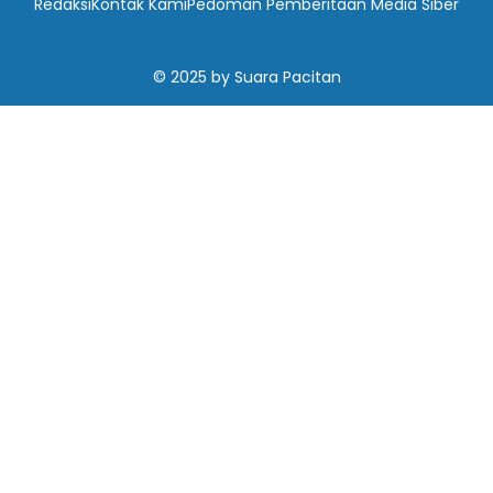
Redaksi
Kontak Kami
Pedoman Pemberitaan Media Siber
© 2025
by
Suara Pacitan