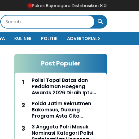
Polres Bojonegoro Distribusikan 8.000 Liter Air Bersih unt
YA
KULINER
POLITIK
ADVERTORIAL
BISNIS
EKO
Post Populer
Polisi Tapal Batas dan
Pedalaman Hoegeng
Awards 2026 Diraih Iptu
Motalip Litiloly, Bukti
Polda Jatim Rekrutmen
Pengabdian Humanis di
Bakomsus, Dukung
Nduga
Program Asta Cita
Presiden RI
3 Anggota Polri Masuk
Nominasi Kategori Polisi