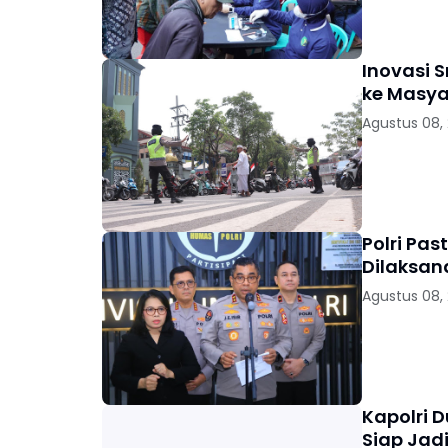
Inovasi 
ke Masya
Agustus 08,
Polri Pas
Dilaksan
Agustus 08,
Kapolri 
Siap Jad