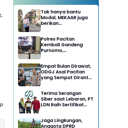
Tak hanya bantu
,
Modal, MEKAAR juga
berikan
Pendampingan Usaha
untuk Ibu-ibu, Bantu
Polres Pacitan
Dapur Tetap Ngebul
Kembali Gandeng
Purnomo,
Berangkatkan 3 ODGJ
Menahun untuk
Empat Bulan Dirawat,
Rehabilitasi
ODGJ Asal Pacitan
yang Sempat Dirantai
Kini Dipulangkan
Terima Serangan
Siber saat Lebaran, PT
ip
LDN Raih Sertifikat
Keamanan Siber dari
BSSN, Satu-satunya di
Jaga Lingkungan,
Karesidenan Madiun
Anggota DPRD
Raya