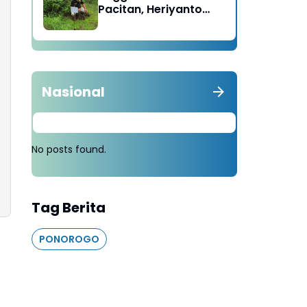
Pacitan, Heriyanto
Minta Masyarakat
Tebang 100 Pohon
diganti Tanam 1000
Pohon
Nasional
No posts found.
Tag Berita
PONOROGO