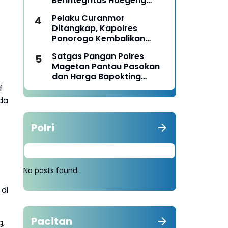
Berintegritas Hoegeng
Awards 2026
Pelaku Curanmor
Ditangkap, Kapolres
Ponorogo Kembalikan
Motor Milik Korban
Satgas Pangan Polres
Magetan Pantau Pasokan
dan Harga Bapokting
Pascalebaran
f
da
Polri
No posts found.
 di
Pacitan
g,