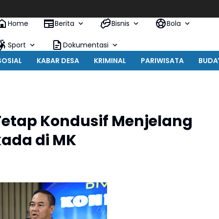
Home
Berita
Bisnis
Bola
Sport
Dokumentasi
SOSIAL
KABAR DESA
KRIMINAL
PARIWISATA
BUDA
i Tetap Kondusif Menjelang
kada di MK