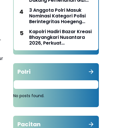
Dukung Pemenuhan Gizi
Nasional
3 Anggota Polri Masuk
Nominasi Kategori Polisi
Berintegritas Hoegeng
Awards 2026
Kapolri Hadiri Bazar Kreasi
Bhayangkari Nusantara
-
2026, Perkuat
Pemberdayaan UMKM dan
Budaya Lokal
ur
Polri
No posts found.
Pacitan