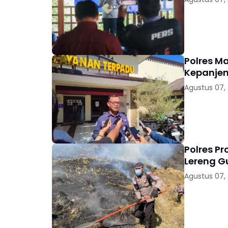
Polres M
Kepanjen
Agustus 07,
Polres P
Lereng 
Agustus 07,