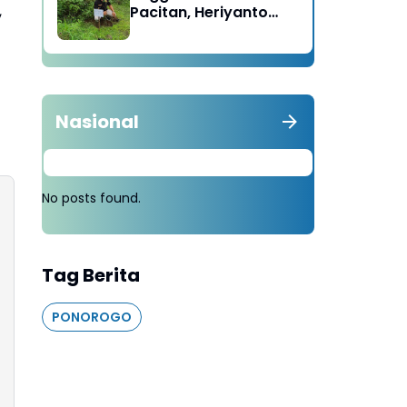
,
Pacitan, Heriyanto
Minta Masyarakat
Tebang 100 Pohon
diganti Tanam 1000
Pohon
Nasional
No posts found.
Tag Berita
PONOROGO