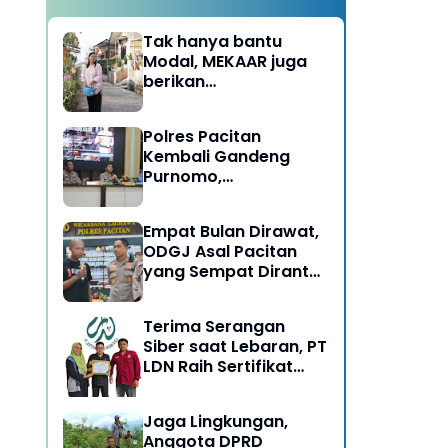
Tak hanya bantu
Modal, MEKAAR juga
berikan
Pendampingan Usaha
untuk Ibu-ibu, Bantu
Polres Pacitan
Dapur Tetap Ngebul
Kembali Gandeng
Purnomo,
Berangkatkan 3 ODGJ
Menahun untuk
Empat Bulan Dirawat,
Rehabilitasi
ODGJ Asal Pacitan
yang Sempat Dirantai
Kini Dipulangkan
Terima Serangan
Siber saat Lebaran, PT
LDN Raih Sertifikat
Keamanan Siber dari
BSSN, Satu-satunya di
Jaga Lingkungan,
Karesidenan Madiun
Anggota DPRD
Raya