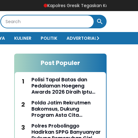
Kapolres Gresik Tegaskan Komitmen Polri Dukung Pe
YA
KULINER
POLITIK
ADVERTORIAL
BISNIS
EKO
Post Populer
Polisi Tapal Batas dan
Pedalaman Hoegeng
Awards 2026 Diraih Iptu
Motalip Litiloly, Bukti
Polda Jatim Rekrutmen
Pengabdian Humanis di
Bakomsus, Dukung
Nduga
Program Asta Cita
Presiden RI
Polres Probolinggo
Hadirkan SPPG Banyuanyar