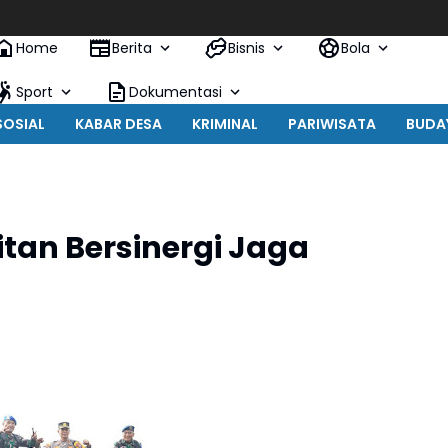
Home
Berita
Bisnis
Bola
Sport
Dokumentasi
SOSIAL
KABAR DESA
KRIMINAL
PARIWISATA
BUDA
citan Bersinergi Jaga