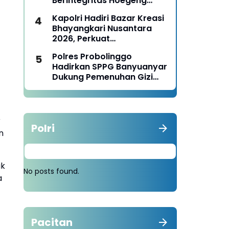
Berintegritas Hoegeng
Awards 2026
Kapolri Hadiri Bazar Kreasi
Bhayangkari Nusantara
2026, Perkuat
Pemberdayaan UMKM dan
Polres Probolinggo
Budaya Lokal
Hadirkan SPPG Banyuanyar
Dukung Pemenuhan Gizi
Nasional
r
Polri
n
ik
No posts found.
a
Pacitan