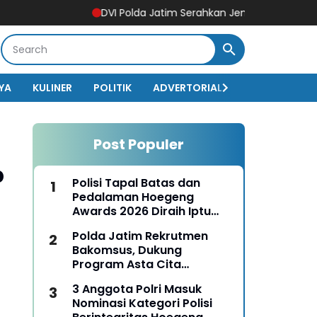
DVI Polda Jatim Serahkan Jenazah Kelima Korban KM M
YA
KULINER
POLITIK
ADVERTORIAL
BISNIS
EKO
Post Populer
p
Polisi Tapal Batas dan
Pedalaman Hoegeng
Awards 2026 Diraih Iptu
Motalip Litiloly, Bukti
Polda Jatim Rekrutmen
Pengabdian Humanis di
Bakomsus, Dukung
Nduga
Program Asta Cita
Presiden RI
3 Anggota Polri Masuk
Nominasi Kategori Polisi