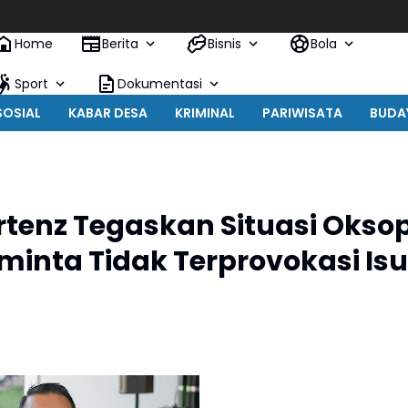
Home
Berita
Bisnis
Bola
Sport
Dokumentasi
SOSIAL
KABAR DESA
KRIMINAL
PARIWISATA
BUDA
tenz Tegaskan Situasi Okso
inta Tidak Terprovokasi Isu