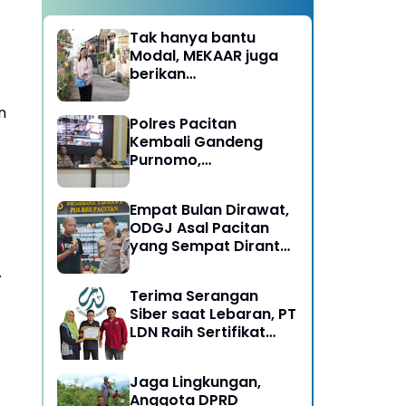
Tak hanya bantu
Modal, MEKAAR juga
berikan
Pendampingan Usaha
untuk Ibu-ibu, Bantu
n
Polres Pacitan
Dapur Tetap Ngebul
Kembali Gandeng
Purnomo,
Berangkatkan 3 ODGJ
Menahun untuk
Empat Bulan Dirawat,
Rehabilitasi
ODGJ Asal Pacitan
yang Sempat Dirantai
Kini Dipulangkan
.
Terima Serangan
Siber saat Lebaran, PT
LDN Raih Sertifikat
Keamanan Siber dari
BSSN, Satu-satunya di
Jaga Lingkungan,
Karesidenan Madiun
Anggota DPRD
Raya