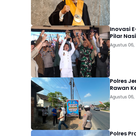
Inovasi E
Pilar Nas
Agustus 06,
Polres J
Rawan K
Agustus 06,
Polres P