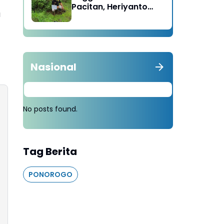
Pacitan, Heriyanto
a
Minta Masyarakat
Tebang 100 Pohon
diganti Tanam 1000
Pohon
Nasional
No posts found.
Tag Berita
PONOROGO