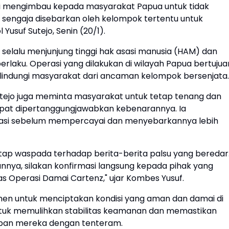
ami mengimbau kepada masyarakat Papua untuk tidak
 sengaja disebarkan oleh kelompok tertentu untuk
usuf Sutejo, Senin (20/1).
lalu menjunjung tinggi hak asasi manusia (HAM) dan
rlaku. Operasi yang dilakukan di wilayah Papua bertujua
lindungi masyarakat dari ancaman kelompok bersenjata.
tejo juga meminta masyarakat untuk tetap tenang dan
dapat dipertanggungjawabkan kebenarannya. Ia
asi sebelum mempercayai dan menyebarkannya lebih
ap waspada terhadap berita-berita palsu yang beredar
nnya, silakan konfirmasi langsung kepada pihak yang
s Operasi Damai Cartenz," ujar Kombes Yusuf.
en untuk menciptakan kondisi yang aman dan damai di
untuk memulihkan stabilitas keamanan dan memastikan
upan mereka dengan tenteram.