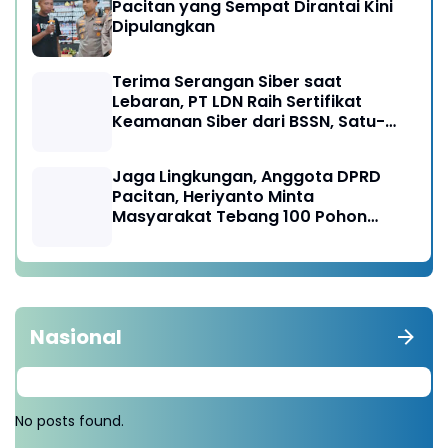
Pacitan yang Sempat Dirantai Kini
Dipulangkan
Terima Serangan Siber saat
Lebaran, PT LDN Raih Sertifikat
Keamanan Siber dari BSSN, Satu-
satunya di Karesidenan Madiun
Raya
Jaga Lingkungan, Anggota DPRD
Pacitan, Heriyanto Minta
Masyarakat Tebang 100 Pohon
diganti Tanam 1000 Pohon
Nasional
No posts found.