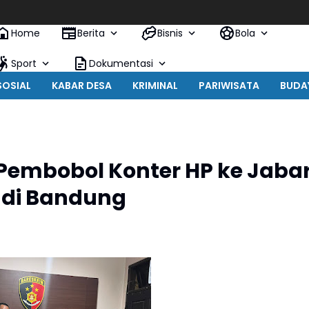
Home
Berita
Bisnis
Bola
Sport
Dokumentasi
SOSIAL
KABAR DESA
KRIMINAL
PARIWISATA
BUDA
Pembobol Konter HP ke Jabar
 di Bandung