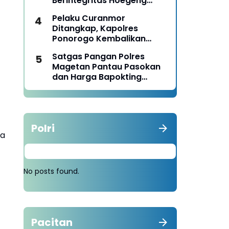
Berintegritas Hoegeng
Awards 2026
Pelaku Curanmor
Ditangkap, Kapolres
Ponorogo Kembalikan
Motor Milik Korban
Satgas Pangan Polres
Magetan Pantau Pasokan
dan Harga Bapokting
Pascalebaran
Polri
ta
No posts found.
Pacitan