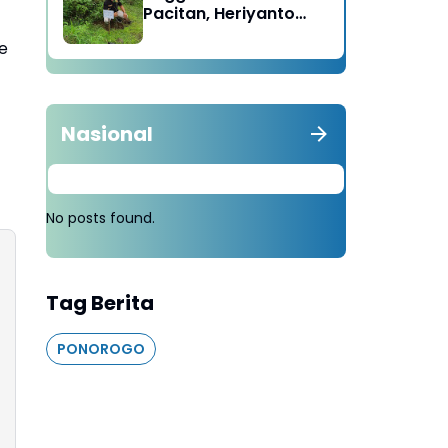
Pacitan, Heriyanto
Minta Masyarakat
e
Tebang 100 Pohon
diganti Tanam 1000
Pohon
Nasional
No posts found.
Tag Berita
PONOROGO