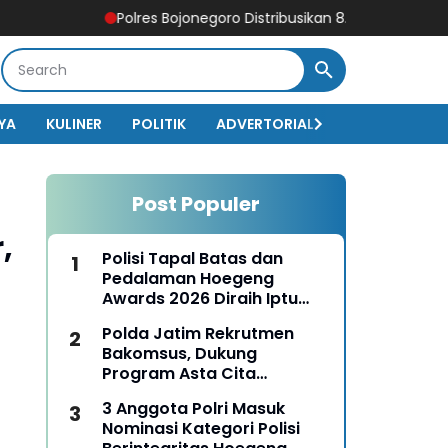
Polres Bojonegoro Distribusikan 8.000 Liter Air Bersih u
YA
KULINER
POLITIK
ADVERTORIAL
BISNIS
EKO
Post Populer
,
Polisi Tapal Batas dan
Pedalaman Hoegeng
Awards 2026 Diraih Iptu
Motalip Litiloly, Bukti
Polda Jatim Rekrutmen
Pengabdian Humanis di
Bakomsus, Dukung
Nduga
Program Asta Cita
Presiden RI
3 Anggota Polri Masuk
Nominasi Kategori Polisi