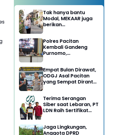
Tak hanya bantu
Modal, MEKAAR juga
es
berikan
Pendampingan Usaha
untuk Ibu-ibu, Bantu
g
Polres Pacitan
Dapur Tetap Ngebul
Kembali Gandeng
Purnomo,
Berangkatkan 3 ODGJ
Menahun untuk
Empat Bulan Dirawat,
Rehabilitasi
ODGJ Asal Pacitan
yang Sempat Dirantai
Kini Dipulangkan
Terima Serangan
Siber saat Lebaran, PT
LDN Raih Sertifikat
Keamanan Siber dari
BSSN, Satu-satunya di
Jaga Lingkungan,
Karesidenan Madiun
Anggota DPRD
Raya