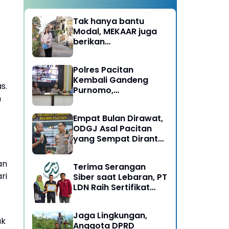
Tak hanya bantu
Modal, MEKAAR juga
berikan
Pendampingan Usaha
untuk Ibu-ibu, Bantu
Polres Pacitan
Dapur Tetap Ngebul
Kembali Gandeng
s.
Purnomo,
n
Berangkatkan 3 ODGJ
Menahun untuk
Empat Bulan Dirawat,
Rehabilitasi
ODGJ Asal Pacitan
yang Sempat Dirantai
Kini Dipulangkan
an
Terima Serangan
ri
Siber saat Lebaran, PT
LDN Raih Sertifikat
Keamanan Siber dari
BSSN, Satu-satunya di
Jaga Lingkungan,
Karesidenan Madiun
ak
Anggota DPRD
Raya