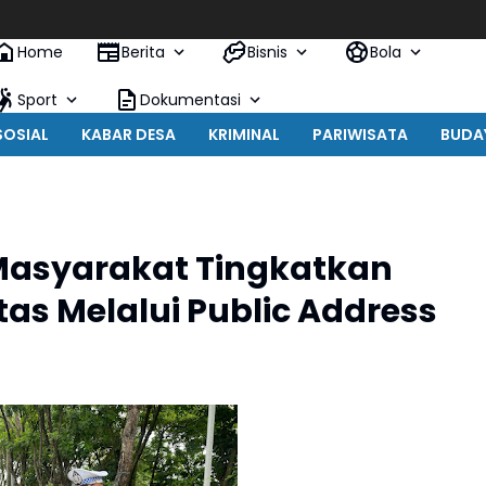
Home
Berita
Bisnis
Bola
Sport
Dokumentasi
SOSIAL
KABAR DESA
KRIMINAL
PARIWISATA
BUDA
Masyarakat Tingkatkan
tas Melalui Public Address