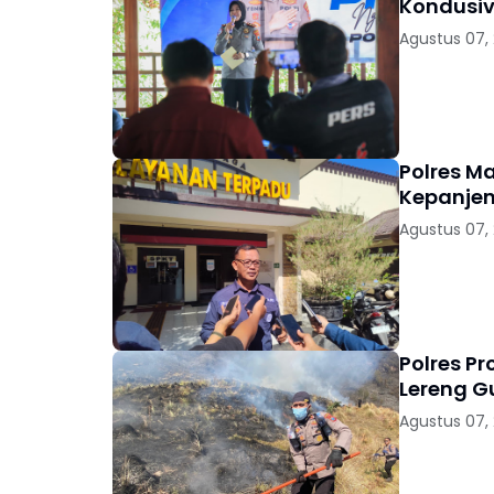
Kondusiv
Agustus 07,
Polres M
Kepanjen
Agustus 07,
Polres P
Lereng 
Agustus 07,