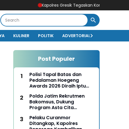
Kapolres Gresik Tegaskan Komitmen Polri Dukung Pendi
YA
KULINER
POLITIK
ADVERTORIAL
BISNIS
EKO
Post Populer
Polisi Tapal Batas dan
Pedalaman Hoegeng
Awards 2026 Diraih Iptu
Motalip Litiloly, Bukti
Polda Jatim Rekrutmen
Pengabdian Humanis di
Bakomsus, Dukung
Nduga
Program Asta Cita
Presiden RI
Pelaku Curanmor
Ditangkap, Kapolres