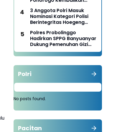
Ponorogo Kembalikan
Motor Milik Korban
3 Anggota Polri Masuk
Nominasi Kategori Polisi
Berintegritas Hoegeng
Awards 2026
Polres Probolinggo
Hadirkan SPPG Banyuanyar
Dukung Pemenuhan Gizi
Nasional
Polri
No posts found.
lu
Pacitan