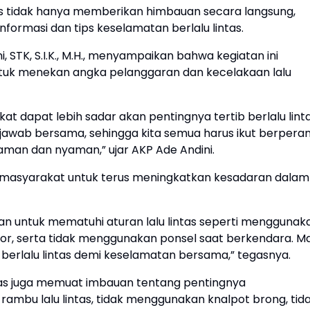
as tidak hanya memberikan himbauan secara langsung,
nformasi dan tips keselamatan berlalu lintas.
, STK, S.I.K., M.H., menyampaikan bahwa kegiatan ini
ntuk menekan angka pelanggaran dan kecelakaan lalu
at dapat lebih sadar akan pentingnya tertib berlalu linta
 jawab bersama, sehingga kita semua harus ikut berpera
 aman dan nyaman,” ujar AKP Ade Andini.
masyarakat untuk terus meningkatkan kesadaran dalam
n untuk mematuhi aturan lalu lintas seperti menggunak
r, serta tidak menggunakan ponsel saat berkendara. Ma
berlalu lintas demi keselamatan bersama,” tegasnya.
tugas juga memuat imbauan tentang pentingnya
bu lalu lintas, tidak menggunakan knalpot brong, tid