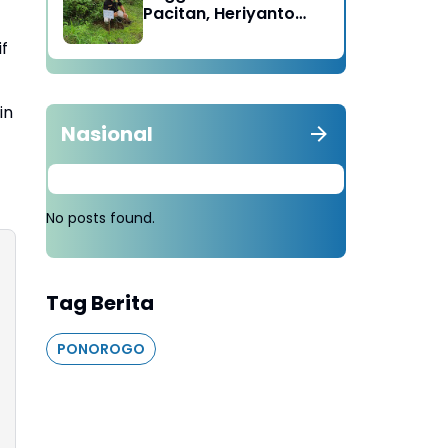
Pacitan, Heriyanto
Minta Masyarakat
f
Tebang 100 Pohon
diganti Tanam 1000
Pohon
in
Nasional
No posts found.
Tag Berita
PONOROGO