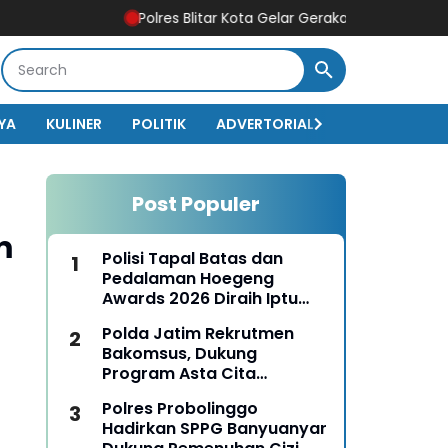
Polres Blitar Kota Gelar Gerakan Pangan Murah Samb
YA
KULINER
POLITIK
ADVERTORIAL
BISNIS
EKO
Post Populer
m
Polisi Tapal Batas dan
Pedalaman Hoegeng
Awards 2026 Diraih Iptu
Motalip Litiloly, Bukti
Polda Jatim Rekrutmen
Pengabdian Humanis di
Bakomsus, Dukung
Nduga
Program Asta Cita
Presiden RI
Polres Probolinggo
Hadirkan SPPG Banyuanyar