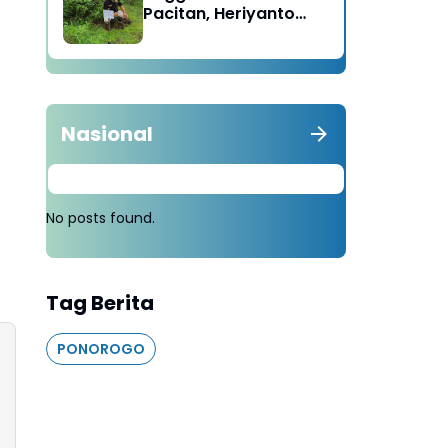
Pacitan, Heriyanto
Minta Masyarakat
Tebang 100 Pohon
diganti Tanam 1000
Pohon
Nasional
No posts found.
Tag Berita
PONOROGO