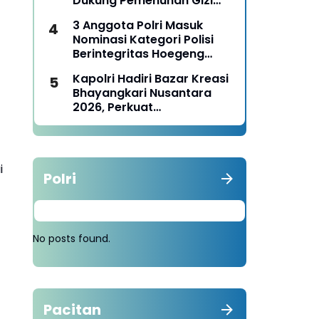
Dukung Pemenuhan Gizi
Nasional
3 Anggota Polri Masuk
Nominasi Kategori Polisi
Berintegritas Hoegeng
Awards 2026
Kapolri Hadiri Bazar Kreasi
Bhayangkari Nusantara
2026, Perkuat
Pemberdayaan UMKM dan
Budaya Lokal
i
Polri
No posts found.
.
Pacitan