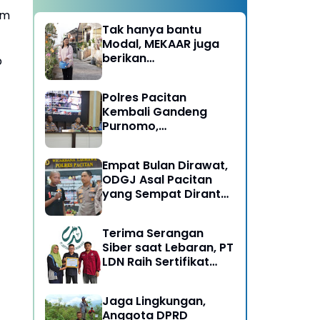
am
Tak hanya bantu
Modal, MEKAAR juga
berikan
p
Pendampingan Usaha
untuk Ibu-ibu, Bantu
Polres Pacitan
Dapur Tetap Ngebul
Kembali Gandeng
Purnomo,
Berangkatkan 3 ODGJ
Menahun untuk
Empat Bulan Dirawat,
Rehabilitasi
ODGJ Asal Pacitan
yang Sempat Dirantai
Kini Dipulangkan
Terima Serangan
Siber saat Lebaran, PT
LDN Raih Sertifikat
Keamanan Siber dari
BSSN, Satu-satunya di
Jaga Lingkungan,
Karesidenan Madiun
Anggota DPRD
Raya