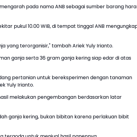
gka mengarah pada nama ANB sebagai sumber barang har
kitar pukul 10.00 WIB, di tempat tinggal ANB mengungka
yang terorganisir," tambah Ariek Yuly Irianto.
aman ganja serta 36 gram ganja kering siap edar di atas
dang pertanian untuk bereksperimen dengan tanaman
k Yuly Irianto.
berhasil melakukan pengembangan berdasarkan latar
sudah ganja kering, bukan bibitan karena perlakuan bibit
tergoda untuk menjual hasil panennya.