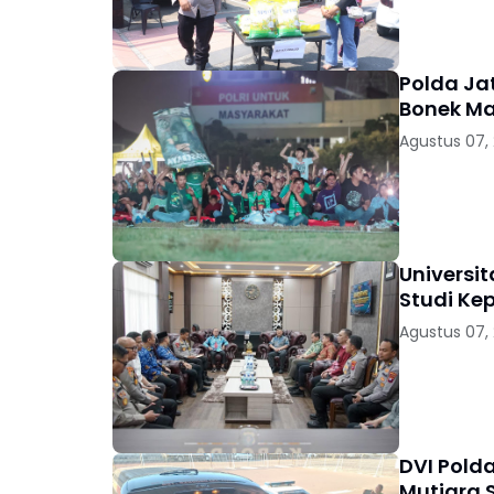
Polda Jat
Bonek Ma
Agustus 07,
Universi
Studi Kep
Agustus 07,
DVI Pold
Mutiara S