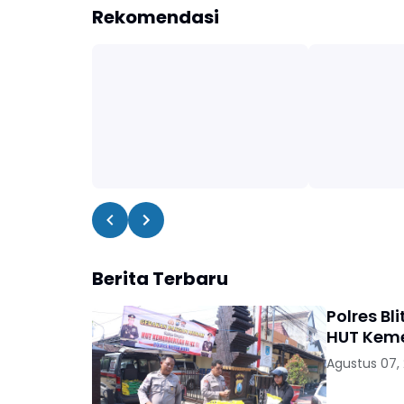
Rekomendasi
Berita Terbaru
Polres B
HUT Keme
Agustus 07,