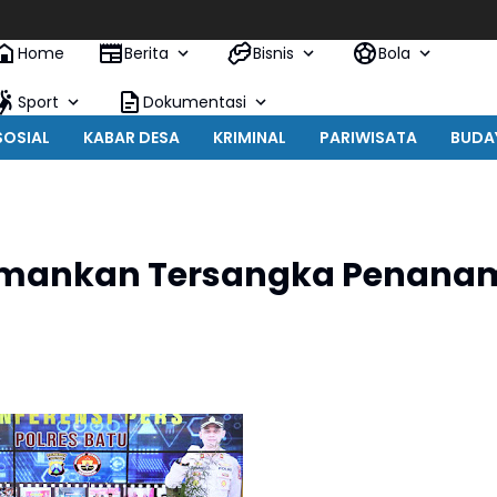
Home
Berita
Bisnis
Bola
Sport
Dokumentasi
SOSIAL
KABAR DESA
KRIMINAL
PARIWISATA
BUDA
l Amankan Tersangka Penana