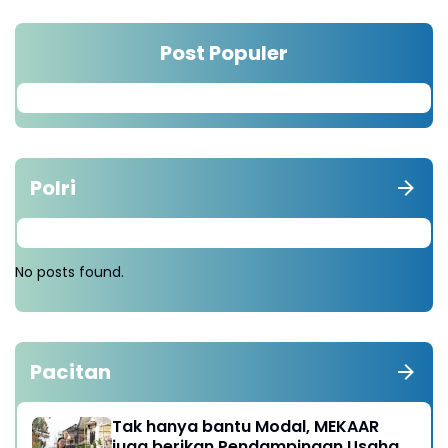
Post Populer
Polri
No posts found.
Pacitan
Tak hanya bantu Modal, MEKAAR
juga berikan Pendampingan Usaha