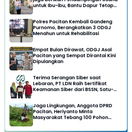
untuk Ibu-ibu, Bantu Dapur Tetap
Ngebul
Polres Pacitan Kembali Gandeng
Purnomo, Berangkatkan 3 ODGJ
Menahun untuk Rehabilitasi
Empat Bulan Dirawat, ODGJ Asal
Pacitan yang Sempat Dirantai Kini
Dipulangkan
Terima Serangan Siber saat
Lebaran, PT LDN Raih Sertifikat
Keamanan Siber dari BSSN, Satu-
satunya di Karesidenan Madiun
Raya
Jaga Lingkungan, Anggota DPRD
Pacitan, Heriyanto Minta
Masyarakat Tebang 100 Pohon
diganti Tanam 1000 Pohon